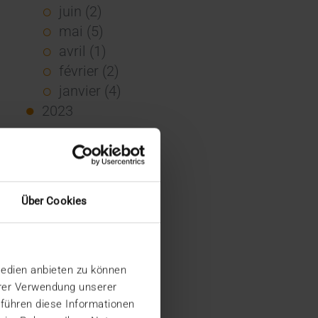
juin (2)
mai (5)
avril (1)
février (2)
janvier (4)
2023
décembre (2)
novembre (5)
octobre (2)
août (1)
Über Cookies
juin (4)
mai (5)
avril (3)
Medien anbieten zu können
mars (1)
hrer Verwendung unserer
février (1)
 führen diese Informationen
janvier (2)