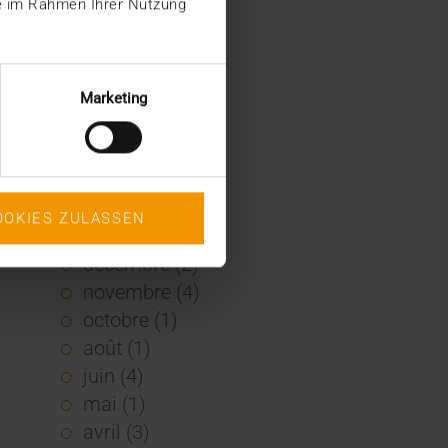
ie im Rahmen Ihrer Nutzung
2022
décembre (2)
novembre (1)
Marketing
juin (1)
mai (5)
février (1)
janvier (3)
OOKIES ZULASSEN
2021
décembre (2)
novembre (4)
octobre (1)
août (1)
juin (4)
mai (1)
avril (3)