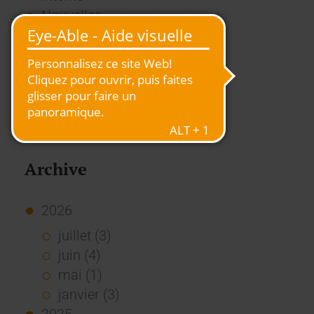
Nouvelles
Presse
Rapport
RSE
Stories
Usage des Standards
Vue d'ensemble
Archive
2026
juillet (3)
juin (4)
mai (1)
janvier (3)
2025