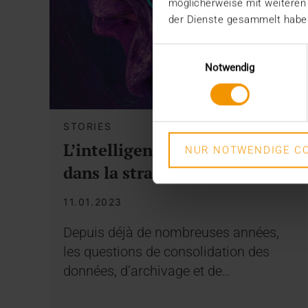
möglicherweise mit weiteren
der Dienste gesammelt habe
Einwilligungsauswahl
Notwendig
STORIES
L’intelligence artificielle
NUR NOTWENDIGE CO
dans la stratégie de VISUS
11.01.2023
Depuis déjà de nombreuses années,
les questions de consolidation des
données, d’archivage et de…