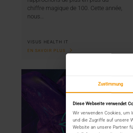
chiffre magique de 100. Cette année,
nous…
VISUS HEALTH IT
EN SAVOIR PLUS
Zustimmung
Diese Webseite verwendet C
Wir verwenden Cookies, um In
und die Zugriffe auf unsere
Website an unsere Partner fü