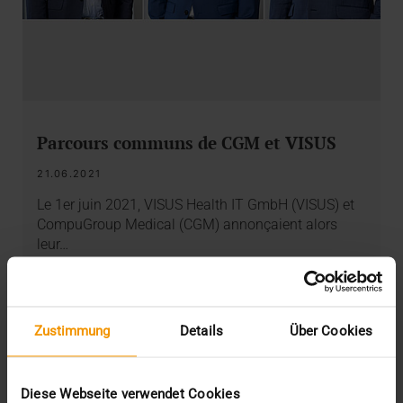
Parcours communs de CGM et VISUS
21.06.2021
Le 1er juin 2021, VISUS Health IT GmbH (VISUS) et
CompuGroup Medical (CGM) annonçaient alors
leur…
VISUS HEALTH IT
EN SAVOIR PLUS
Zustimmung
Details
Über Cookies
Diese Webseite verwendet Cookies