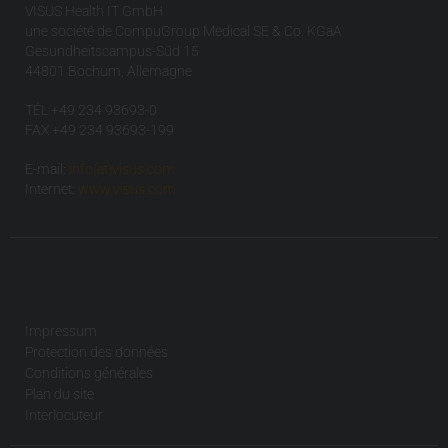
VISUS Health IT GmbH
une société de CompuGroup Medical SE & Co. KGaA
Gesundheitscampus-Süd 15
44801 Bochum, Allemagne
TÉL +49 234 93693-0
FAX +49 234 93693-199
E-mail:
info(at)visus.com
Internet:
www.visus.com
Impressum
Protection des données
Conditions générales
Plan du site
Interlocuteur