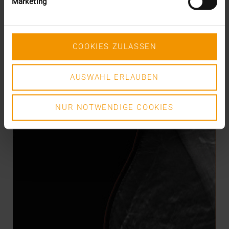
Marketing
17.06.2021
L’interconnexion plus rapide et plus étendue des
applications de traçage Covid-19 aurait-elle pu…
COOKIES ZULASSEN
VISUS HEALTH IT
AUSWAHL ERLAUBEN
EN SAVOIR PLUS
NUR NOTWENDIGE COOKIES