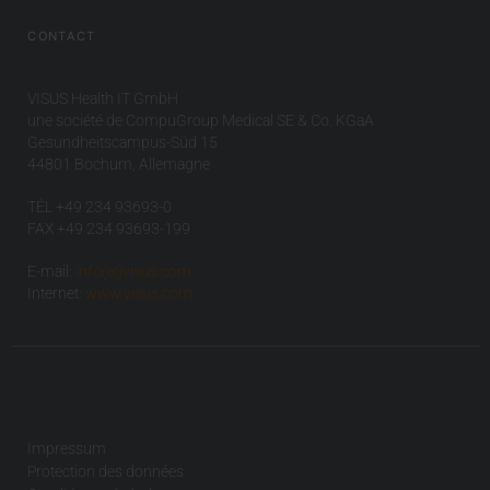
CONTACT
VISUS Health IT GmbH
une société de CompuGroup Medical SE & Co. KGaA
Gesundheitscampus-Süd 15
44801 Bochum, Allemagne
TÉL +49 234 93693-0
FAX +49 234 93693-199
E-mail:
info(at)visus.com
Internet:
www.visus.com
Impressum
Protection des données