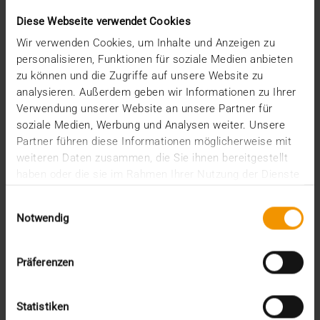
Diese Webseite verwendet Cookies
Wir verwenden Cookies, um Inhalte und Anzeigen zu
personalisieren, Funktionen für soziale Medien anbieten
zu können und die Zugriffe auf unsere Website zu
analysieren. Außerdem geben wir Informationen zu Ihrer
Verwendung unserer Website an unsere Partner für
soziale Medien, Werbung und Analysen weiter. Unsere
Partner führen diese Informationen möglicherweise mit
weiteren Daten zusammen, die Sie ihnen bereitgestellt
haben oder die sie im Rahmen Ihrer Nutzung der Dienste
gesammelt haben.
Einwilligungsauswahl
USAGE DES STANDARDS
Notwendig
XDS ou XDM : telle est la question !
15.12.2020
Präferenzen
Pour quiconque souhaite emprunter des voies
standardisées pour le transfert de données de
santé, les…
Statistiken