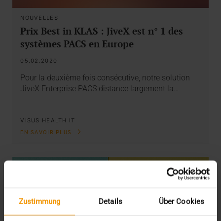
NOUVELLES
Prix Best in KLAS : JiveX est n° 1 des
systèmes PACS en Europe
05.02.2020
Pour la deuxième fois consécutive, notre solution
JiveX Enterprise PACS distance largement la…
VISUS HEALTH IT
EN SAVOIR PLUS
Zustimmung
Details
Über Cookies