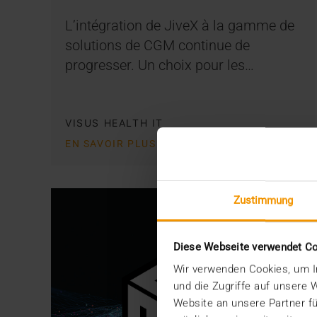
L’intégration de JiveX à la gamme de
solutions de CGM continue de
progresser. Un choix pour les…
VISUS HEALTH IT
EN SAVOIR PLUS
Zustimmung
Diese Webseite verwendet C
Wir verwenden Cookies, um In
und die Zugriffe auf unsere
Website an unsere Partner fü