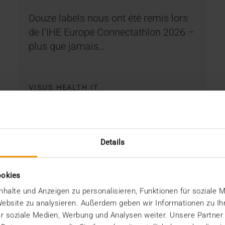
Douze labels nous ont été remis lors
de l’IHE Europe Connectathlon 2026 –
plus que jamais…
VISUS HEALTH IT
EN SAVOIR PLUS
Details
ookies
halte und Anzeigen zu personalisieren, Funktionen für soziale 
 Website zu analysieren. Außerdem geben wir Informationen zu I
r soziale Medien, Werbung und Analysen weiter. Unsere Partner