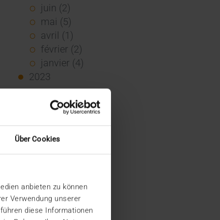
juin (2)
mai (5)
avril (1)
février (2)
janvier (4)
2023
décembre (2)
novembre (5)
octobre (2)
août (1)
Über Cookies
juin (4)
mai (5)
avril (3)
Medien anbieten zu können
mars (1)
hrer Verwendung unserer
février (1)
 führen diese Informationen
janvier (2)