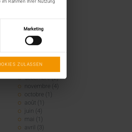
ie im Rahmen Ihrer Nutzung
2022
décembre (2)
novembre (1)
Marketing
juin (1)
mai (5)
février (1)
janvier (3)
OOKIES ZULASSEN
2021
décembre (2)
novembre (4)
octobre (1)
août (1)
juin (4)
mai (1)
avril (3)