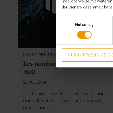
möglicherweise mit weiteren
der Dienste gesammelt habe
Einwilligungsauswahl
Notwendig
USAGE DES STANDARDS
NUR NOTWENDIGE CO
Les nombreux chemins du
MIO
23.06.2026
L’échange de clichés et d’observations
doit à l’avenir se faire par le biais de
petits modules…