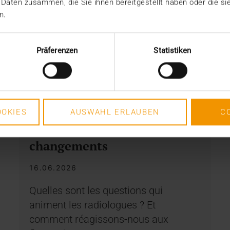
 Daten zusammen, die Sie ihnen bereitgestellt haben oder die s
n.
Präferenzen
Statistiken
INTERNE
OKIES
AUSWAHL ERLAUBEN
C
Rester solides, malgré les
changements
16.06.2026
Quelles sont les questions qui
animent les radiologues ? Et
comment réagissons-nous aux