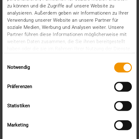
zu können und die Zugriffe auf unsere Website zu
analysieren. Außerdem geben wir Informationen zu Ihrer
Verwendung unserer Website an unsere Partner für
soziale Medien, Werbung und Analysen weiter. Unsere
Partner führen diese Informationen möglicherweise mit
weiteren Daten zusammen, die Sie ihnen bereitgestellt
haben oder die sie im Rahmen Ihrer Nutzung der Dienste
gesammelt haben.
Einwilligungsauswahl
Notwendig
Präferenzen
COLONNE
Le cloud vaut mieux que sa réputation
Statistiken
09.01.2025
Aujourd’hui encore, de nombreux acteurs du
domaine de la santé sont réticents à utiliser le
Marketing
cloud.…