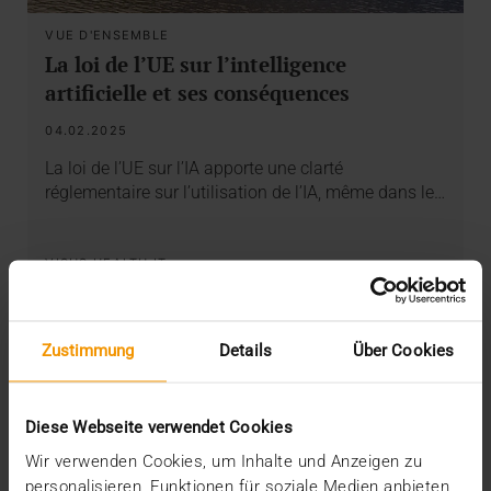
VUE D'ENSEMBLE
La loi de l’UE sur l’intelligence
artificielle et ses conséquences
04.02.2025
La loi de l’UE sur l’IA apporte une clarté
réglementaire sur l’utilisation de l’IA, même dans le…
VISUS HEALTH IT
EN SAVOIR PLUS
Zustimmung
Details
Über Cookies
Diese Webseite verwendet Cookies
Wir verwenden Cookies, um Inhalte und Anzeigen zu
personalisieren, Funktionen für soziale Medien anbieten