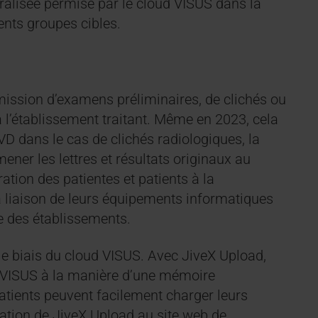
ntralisée permise par le cloud VISUS dans la
ents groupes cibles.
mission d’examens préliminaires, de clichés ou
à l’établissement traitant. Même en 2023, cela
VD dans le cas de clichés radiologiques, la
mener les lettres et résultats originaux au
ration des patientes et patients à la
a liaison de leurs équipements informatiques
e des établissements.
le biais du cloud VISUS. Avec JiveX Upload,
r VISUS à la manière d’une mémoire
patients peuvent facilement charger leurs
gration de JiveX Upload au site web de