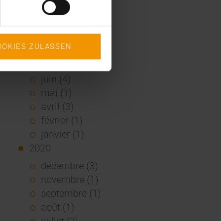
2021
décembre (2)
novembre (4)
OOKIES ZULASSEN
octobre (1)
août (1)
juin (4)
mai (1)
avril (3)
février (1)
janvier (1)
2020
décembre (3)
novembre (1)
septembre (1)
août (1)
juillet (2)