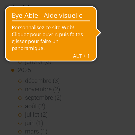
Archive
2026
juillet (3)
juin (4)
mai (1)
janvier (3)
2025
décembre (3)
novembre (2)
septembre (2)
août (2)
juillet (2)
juin (1)
mars (1)