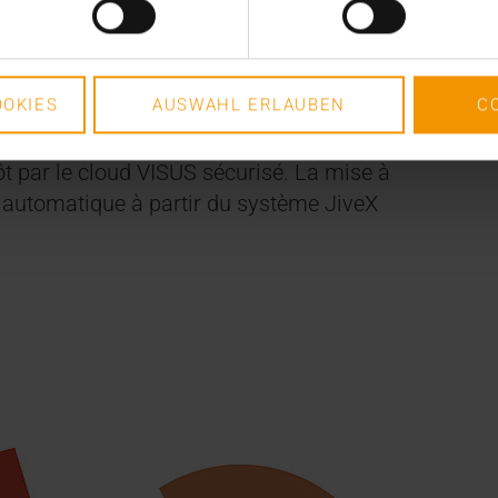
iques sur un support de données externe, le
n ou un code QR. Il est alors possible de le
 e-mail ou encore de l’imprimer. Un scan du
OKIES
AUSWAHL ERLAUBEN
C
e lecteur JiveX Viewer et d’afficher les clichés
né prochainement à ne plus passer par
tôt par le cloud VISUS sécurisé. La mise à
 automatique à partir du système JiveX