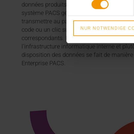
données produits par les examens radiolog
système PACS génère tout simplement un lie
transmettre au patient ou à la patiente par
NUR NOTWENDIGE CO
code ou un clic sur le lien permet d’ouvrir l
correspondants. Ici aussi, l’accès est ame
l’infrastructure informatique interne et plu
disposition des données se fait de manière
Enterprise PACS.