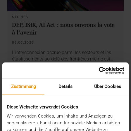
STORIES
DEP, ISiK, AI Act : nous ouvrons la voie
à l’avenir
02.06.2026
L’interconnexion accrue parmi les secteurs et les
établissements au-delà des frontières même est…
VISUS HEALTH IT
EN SAVOIR PLUS
Zustimmung
Details
Über Cookies
Diese Webseite verwendet Cookies
Wir verwenden Cookies, um Inhalte und Anzeigen zu
personalisieren, Funktionen für soziale Medien anbieten
zu können und die Zugriffe auf unsere Website zu