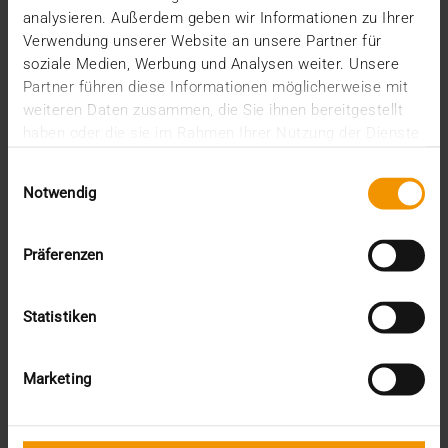
analysieren. Außerdem geben wir Informationen zu Ihrer
Verwendung unserer Website an unsere Partner für
soziale Medien, Werbung und Analysen weiter. Unsere
Partner führen diese Informationen möglicherweise mit
weiteren Daten zusammen, die Sie ihnen bereitgestellt
haben oder die sie im Rahmen Ihrer Nutzung der Dienste
gesammelt haben.
Einwilligungsauswahl
Notwendig
Präferenzen
INTERNE
Statistiken
La certification ISO, un gage de sécurité
19.05.2026
Marketing
Grâce à la toute dernière certification conforme à la
norme ISO/CEI 27001, nous pouvons garantir un…