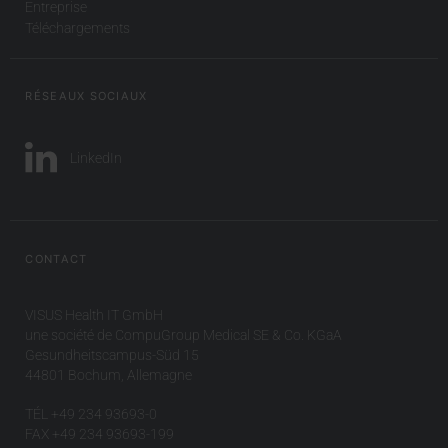
Entreprise
Téléchargements
RÉSEAUX SOCIAUX
LinkedIn
CONTACT
VISUS Health IT GmbH
une société de CompuGroup Medical SE & Co. KGaA
Gesundheitscampus-Süd 15
44801 Bochum, Allemagne
TÉL +49 234 93693-0
FAX +49 234 93693-199