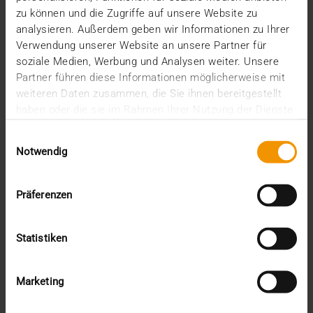
zu können und die Zugriffe auf unsere Website zu
analysieren. Außerdem geben wir Informationen zu Ihrer
Verwendung unserer Website an unsere Partner für
soziale Medien, Werbung und Analysen weiter. Unsere
Partner führen diese Informationen möglicherweise mit
weiteren Daten zusammen, die Sie ihnen bereitgestellt
haben oder die sie im Rahmen Ihrer Nutzung der Dienste
gesammelt haben.
Einwilligungsauswahl
Notwendig
Präferenzen
COLONNE
Le cloud vaut mieux que sa réputation
Statistiken
09.01.2025
Aujourd’hui encore, de nombreux acteurs du
domaine de la santé sont réticents à utiliser le
Marketing
cloud.…