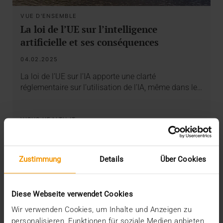
VUE D'ENSEMBLE
La loi de l’UE sur l’intelligence
artificielle et ses conséquences
04.02.2025
La loi de l’UE sur l’IA apporte une clarté
réglementaire sur l’utilisation de l’IA, même dans le…
VISUS HEALTH IT
EN SAVOIR PLUS
Zustimmung
Details
Über Cookies
Diese Webseite verwendet Cookies
Wir verwenden Cookies, um Inhalte und Anzeigen zu
personalisieren, Funktionen für soziale Medien anbieten