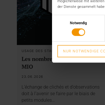
möglicherweise mit weiteren
der Dienste gesammelt habe
Einwilligungsauswahl
Notwendig
USAGE DES STANDARDS
NUR NOTWENDIGE CO
Les nombreux chemins du
MIO
23.06.2026
L’échange de clichés et d’observations
doit à l’avenir se faire par le biais de
petits modules…