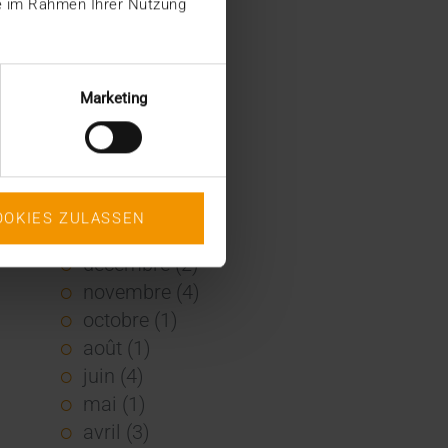
ie im Rahmen Ihrer Nutzung
2022
décembre (2)
novembre (1)
Marketing
juin (1)
mai (5)
février (1)
janvier (3)
OOKIES ZULASSEN
2021
décembre (2)
novembre (4)
octobre (1)
août (1)
juin (4)
mai (1)
avril (3)