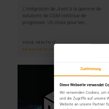
L’intégration de JiveX à la gamme de
solutions de CGM continue de
progresser. Un choix pour les…
VISUS HEALTH IT
EN SAVOIR PLUS
Zustimmung
Diese Webseite verwendet C
Wir verwenden Cookies, um In
und die Zugriffe auf unsere
Website an unsere Partner fü