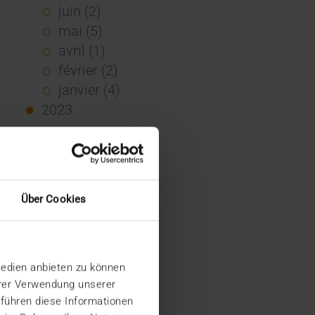
juin (2)
mai (5)
avril (1)
février (2)
janvier (4)
2023
décembre (2)
novembre (5)
octobre (2)
août (1)
Über Cookies
juin (4)
mai (5)
avril (3)
Medien anbieten zu können
mars (1)
hrer Verwendung unserer
février (1)
 führen diese Informationen
janvier (2)