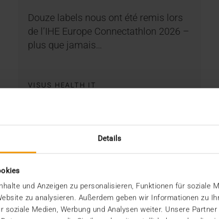
Douze labels nous ont été remis lors
de l’IHE Europe Connectathlon 2026 –
plus que jamais…
VISUS HEALTH IT
EN SAVOIR PLUS
Details
ookies
halte und Anzeigen zu personalisieren, Funktionen für soziale 
 Website zu analysieren. Außerdem geben wir Informationen zu I
r soziale Medien, Werbung und Analysen weiter. Unsere Partner