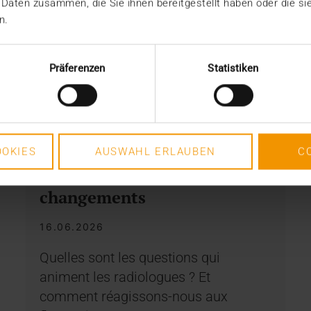
 Daten zusammen, die Sie ihnen bereitgestellt haben oder die s
n.
Präferenzen
Statistiken
INTERNE
OKIES
AUSWAHL ERLAUBEN
C
Rester solides, malgré les
changements
16.06.2026
Quelles sont les questions qui
animent les radiologues ? Et
comment réagissons-nous aux