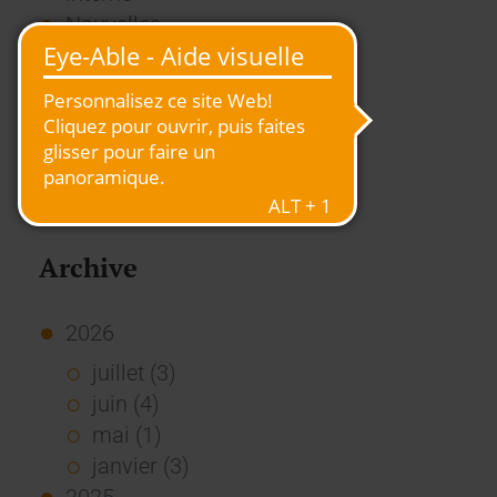
Nouvelles
Presse
Rapport
RSE
Stories
Usage des Standards
Vue d'ensemble
Archive
2026
juillet (3)
juin (4)
mai (1)
janvier (3)
2025