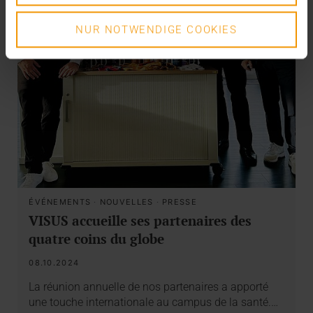
NUR NOTWENDIGE COOKIES
ÉVÉNEMENTS
·
NOUVELLES
·
PRESSE
VISUS accueille ses partenaires des
quatre coins du globe
08.10.2024
La réunion annuelle de nos partenaires a apporté
une touche internationale au campus de la santé.…