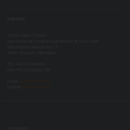
CONTACT
VISUS Health IT GmbH
une société de CompuGroup Medical SE & Co. KGaA
Gesundheitscampus-Süd 15
44801 Bochum, Allemagne
TÉL +49 234 93693-0
FAX +49 234 93693-199
E-mail:
info(at)visus.com
Internet:
www.visus.com
Impressum