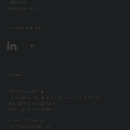
Entreprise
Téléchargements
RÉSEAUX SOCIAUX
LinkedIn
CONTACT
VISUS Health IT GmbH
une société de CompuGroup Medical SE & Co. KGaA
Gesundheitscampus-Süd 15
44801 Bochum, Allemagne
TÉL +49 234 93693-0
FAX +49 234 93693-199