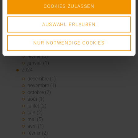
2025
COOKIES ZULASSEN
décembre (3)
novembre (2)
septembre (2)
AUSWAHL ERLAUBEN
août (2)
juillet (2)
juin (1)
NUR NOTWENDIGE COOKIES
mars (1)
février (3)
janvier (1)
2024
décembre (1)
novembre (1)
octobre (2)
août (1)
juillet (2)
juin (2)
mai (5)
avril (1)
février (2)