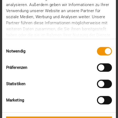
analysieren. Außerdem geben wir Informationen zu Ihrer
Colonne
Verwendung unserer Website an unsere Partner für
Événements
soziale Medien, Werbung und Analysen weiter. Unsere
Interconnectivité
Partner führen diese Informationen möglicherweise mit
Interne
weiteren Daten zusammen, die Sie ihnen bereitgestellt
Nouvelles
haben oder die sie im Rahmen Ihrer Nutzung der Dienste
Presse
Rapport
gesammelt haben.
Einwilligungsauswahl
RSE
Notwendig
Stories
Usage des Standards
Vue d'ensemble
Präferenzen
Archive
Statistiken
2026
juillet (3)
Marketing
juin (4)
mai (1)
janvier (3)