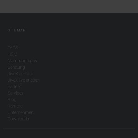
SITEMAP
PACS
HCM
Mammography
Beratung
JiveX on Tour
JiveX live erleben
Partner
Services
Blog
Karriere
Unternehmen
Downloads