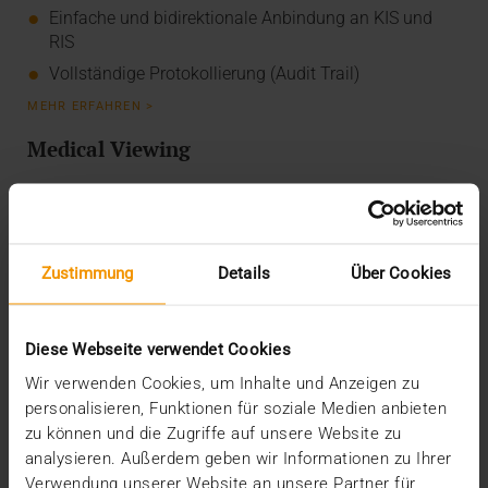
Einfache und bidirektionale Anbindung an KIS und
RIS
Vollständige Protokollierung (Audit Trail)
MEHR ERFAHREN >
Medical Viewing
Umfangreiche, individuelle Hängeprotokolle
Effizient integrierte Nachverarbeitungsroutinen wie
MPR, 3D-Volumendarstellung und Bildregistrierung
Zustimmung
Details
Über Cookies
Direkter Aufruf von Spezialsoftware aus JiveX und
damit direkt aus dem Befundungskontext heraus
Unterstützung interdisziplinärer Zusammenarbeit
Diese Webseite verwendet Cookies
durch automatisierte und kalendergestützte
Wir verwenden Cookies, um Inhalte und Anzeigen zu
Demonstrationslösungen
personalisieren, Funktionen für soziale Medien anbieten
Spezialisierte Lösung für das Screening
zu können und die Zugriffe auf unsere Website zu
(Onlinekonsensuskonferenz)
analysieren. Außerdem geben wir Informationen zu Ihrer
Auswertung und Darstellung von KI-spezifischen
Verwendung unserer Website an unsere Partner für