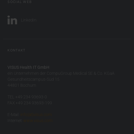
SOCIAL WEB
LinkedIn
KONTAKT
VISUS Health IT GmbH
ein Unternehmen der CompuGroup Medical SE & Co. KGaA
Gesundheitscampus-Süd 15
44801 Bochum
TEL +49 234 93693-0
FAX +49 234 93693-199
E-Mail:
info(at)visus.com
Internet:
www.visus.com