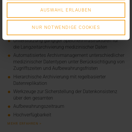
XDS
AUSWAHL ERLAUBEN
MEHR ERFAHREN >
Medical Archiving
NUR NOTWENDIGE COOKIES
Unterstützung gängiger Speicherinfrastrukturen für
die Langzeitarchivierung medizinischer Daten
Automatisiertes Archivmanagement unterschiedlicher
medizinischer Datentypen unter Berücksichtigung von
Zugriffszeiten und Aufbewahrungsfristen
Hierarchische Archivierung mit regelbasierter
Datenreplikation
Werkzeuge zur Sicherstellung der Datenkonsistenz
über den gesamten
Aufbewahrungszeitraum
Hochverfügbarkeit
MEHR ERFAHREN >