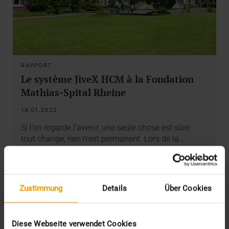
RAPPORT
Le système JiveX HCM à la Fondation
Mathias-Spital Rheine
18.01.2022
Si l’on regarde l’avenir, une seule chose est sûre :
tout change, rien n’est permanent. Lors de la…
VISUS HEALTH IT
EN SAVOIR PLUS
Zustimmung
Details
Über Cookies
Diese Webseite verwendet Cookies