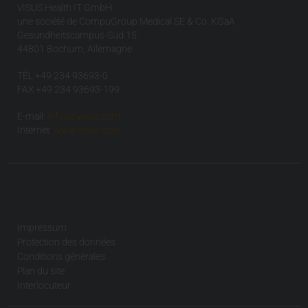
VISUS Health IT GmbH
une société de CompuGroup Medical SE & Co. KGaA
Gesundheitscampus-Süd 15
44801 Bochum, Allemagne
TÉL +49 234 93693-0
FAX +49 234 93693-199
E-mail:
info(at)visus.com
Internet:
www.visus.com
Impressum
Protection des données
Conditions générales
Plan du site
Interlocuteur