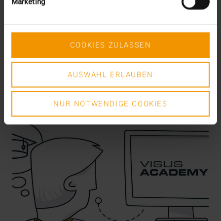
Marketing
Pour moi, en tant qu’un des fondateurs et directeurs
de VISUS Health IT GmbH, les derniers mois…
COOKIES ZULASSEN
KLAUS KLEBER
EN SAVOIR PLUS
AUSWAHL ERLAUBEN
NUR NOTWENDIGE COOKIES