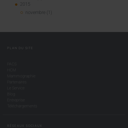
2015
novembre (1)
PLAN DU SITE
PACS
HCM
Mammographie
Partenaires
Le Service
Blog
Entreprise
Téléchargements
RÉSEAUX SOCIAUX