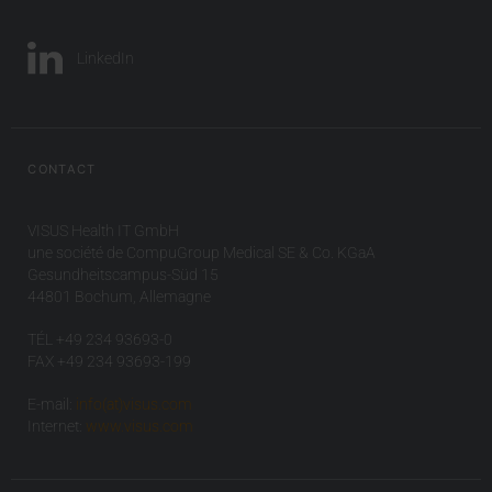
LinkedIn
CONTACT
VISUS Health IT GmbH
une société de CompuGroup Medical SE & Co. KGaA
Gesundheitscampus-Süd 15
44801 Bochum, Allemagne
TÉL +49 234 93693-0
FAX +49 234 93693-199
E-mail:
info(at)visus.com
Internet:
www.visus.com