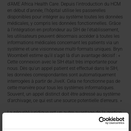
d’AME Africa Health Care. Depuis l’introduction du HCM
en début d’année, l’hôpital utilise les passerelles
disponibles pour intégrer au système toutes les données
médicales, y compris les données fonctionnelles. Grâce
à l’intégration en profondeur au SIH de l’établissement,
les utilisateurs peuvent désormais accéder à toutes les
informations médicales concernant les patients via un
système et une visionneuse multi-formats uniques. Bryn
Woombell estime qu’il s’agit là d’un avantage décisif : «
Cette connexion avec le SIH était très importante pour
nous. Dès qu’un appel patient est effectué dans le SIH,
les données correspondantes sont automatiquement
interrogées à partir de JiveX. Cela ne fonctionne pas de
cette manière pour tous les systèmes informatiques.
Souvent, un appel distinct doit être adressé au système
d’archivage, ce qui est une source potentielle d’erreurs. »
La sécurité juridique est un autre avantage de la gestion
de données patient consolidées. En cas de conflit, il est
possible de consulter des images, des résultats