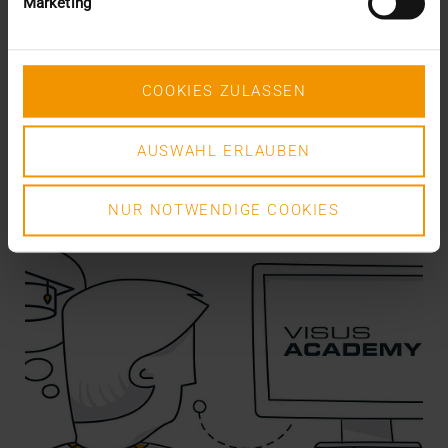
Marketing
Pour moi, en tant qu’un des fondateurs et directeurs
de VISUS Health IT GmbH, les derniers mois…
COOKIES ZULASSEN
KLAUS KLEBER
EN SAVOIR PLUS
AUSWAHL ERLAUBEN
NUR NOTWENDIGE COOKIES