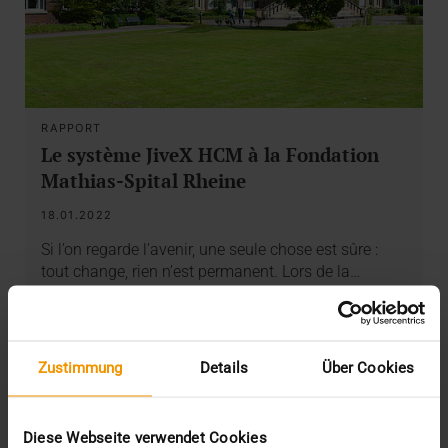
RAPPORT
Le système JiveX HCM à la Fondation
Mathias-Spital Rheine
18.01.2022
Si l’on regarde l’avenir, une seule chose est sûre :
tout change, rien n’est permanent. Lors de la…
VISUS HEALTH IT
EN SAVOIR PLUS
Zustimmung
Details
Über Cookies
Diese Webseite verwendet Cookies