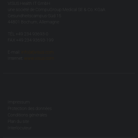
VISUS Health IT GmbH
une société de CompuGroup Medical SE & Co. KGaA
Gesundheitscampus-Süd 15
44801 Bochum, Allemagne
TÉL +49 234 93693-0
FAX +49 234 93693-199
E-mail:
info(at)visus.com
Internet:
www.visus.com
Impressum
Protection des données
Conditions générales
Plan du site
Interlocuteur