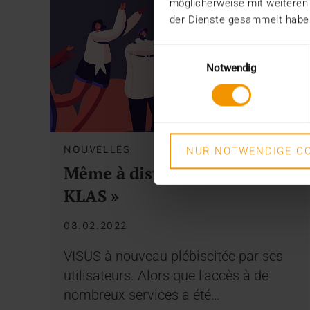
möglicherweise mit weiteren
der Dienste gesammelt habe
Einwilligungsauswahl
Notwendig
NOUVELLES
NUR NOTWENDIGE CO
Même à distance – « Best in
KLAS »
08.02.2022
VISUS à nouveau plébiscitée par ses
utilisateurs. Alors que l'accès à de
nombreux services a été…