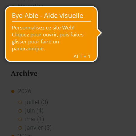
Nouvelles
Presse
Rapport
RSE
Stories
Usage des Standards
Vue d'ensemble
Archive
2026
juillet (3)
juin (4)
mai (1)
janvier (3)
2025