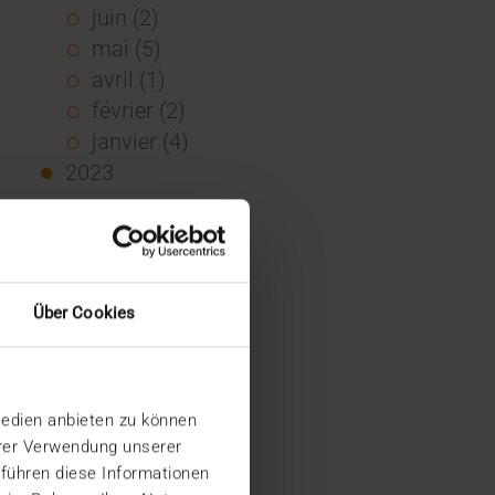
juin (2)
mai (5)
avril (1)
février (2)
janvier (4)
2023
décembre (2)
novembre (5)
octobre (2)
août (1)
Über Cookies
juin (4)
mai (5)
avril (3)
Medien anbieten zu können
mars (1)
hrer Verwendung unserer
février (1)
 führen diese Informationen
janvier (2)