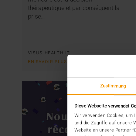
thérapeutique et par conséquent la
prise…
VISUS HEALTH IT
EN SAVOIR PLUS
Zustimmung
Diese Webseite verwendet C
Wir verwenden Cookies, um In
und die Zugriffe auf unsere
Website an unsere Partner fü