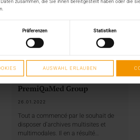
 Daten zusammen, die Sie ihnen bereitgestellt haben oder die s
n.
Präferenzen
Statistiken
RAPPORT
OKIES
AUSWAHL ERLAUBEN
C
JiveX au sein de
PremiQaMed Group
26.01.2022
Tout a commencé par le souhait de
disposer d’archives multisites et
multimodales. Il en a résulté…