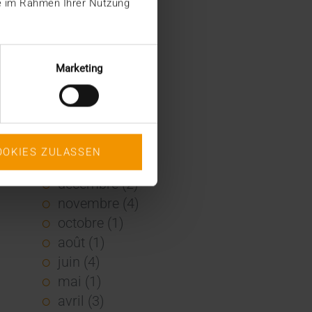
ie im Rahmen Ihrer Nutzung
2022
décembre (2)
novembre (1)
Marketing
juin (1)
mai (5)
février (1)
janvier (3)
OOKIES ZULASSEN
2021
décembre (2)
novembre (4)
octobre (1)
août (1)
juin (4)
mai (1)
avril (3)