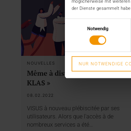
möglicherweise mit weiteren
der Dienste gesammelt habe
Einwilligungsauswahl
Notwendig
NOUVELLES
NUR NOTWENDIGE CO
Même à distance – « Best in
KLAS »
08.02.2022
VISUS à nouveau plébiscitée par ses
utilisateurs. Alors que l'accès à de
nombreux services a été…