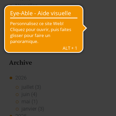
Nouvelles
Presse
Rapport
RSE
Stories
Usage des Standards
Vue d'ensemble
Archive
2026
juillet (3)
juin (4)
mai (1)
janvier (3)
2025