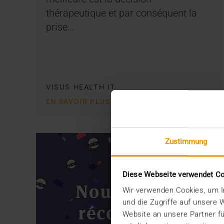
thérapeutique et par conséquent la
prise…
VISUS HEALTH IT
EN SAVOIR PLUS
Zustimmung
Diese Webseite verwendet C
Wir verwenden Cookies, um In
und die Zugriffe auf unsere
Website an unsere Partner fü