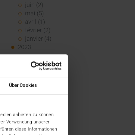
juin (2)
mai (5)
avril (1)
février (2)
janvier (4)
2023
décembre (2)
novembre (5)
octobre (2)
août (1)
Über Cookies
juin (4)
mai (5)
avril (3)
Medien anbieten zu können
mars (1)
hrer Verwendung unserer
février (1)
 führen diese Informationen
janvier (2)