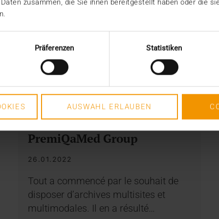
 Daten zusammen, die Sie ihnen bereitgestellt haben oder die s
n.
Präferenzen
Statistiken
RAPPORT
OKIES
AUSWAHL ERLAUBEN
C
JiveX au sein de
PremiQaMed Group
26.01.2022
Tout a commencé par le souhait de
disposer d’archives multisites et
multimodales. Il en a résulté…