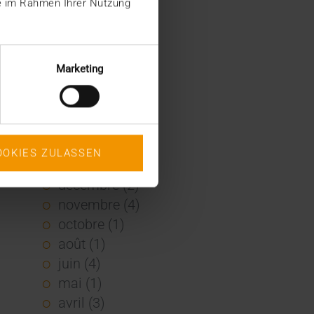
ie im Rahmen Ihrer Nutzung
2022
décembre (2)
novembre (1)
Marketing
juin (1)
mai (5)
février (1)
janvier (3)
OOKIES ZULASSEN
2021
décembre (2)
novembre (4)
octobre (1)
août (1)
juin (4)
mai (1)
avril (3)