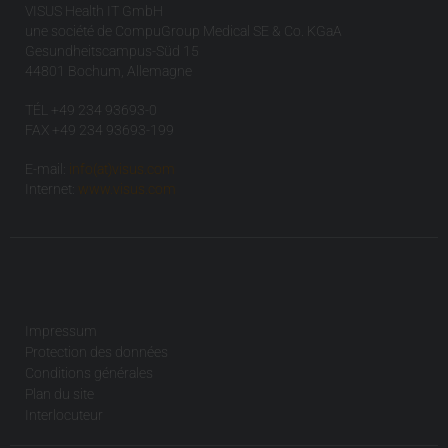
VISUS Health IT GmbH
une société de CompuGroup Medical SE & Co. KGaA
Gesundheitscampus-Süd 15
44801 Bochum, Allemagne
TÉL +49 234 93693-0
FAX +49 234 93693-199
E-mail:
info(at)visus.com
Internet:
www.visus.com
Impressum
Protection des données
Conditions générales
Plan du site
Interlocuteur