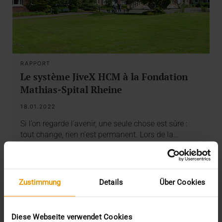
RAPPORT
Le système JiveX HCM à la Fondation
Mathias-Spital Rheine
18.01.2022
Si l’on regarde l’avenir, une seule chose est sûre :
tout change, rien n’est permanent. Lors de la…
VISUS HEALTH IT
EN SAVOIR PLUS
Zustimmung
Details
Über Cookies
Diese Webseite verwendet Cookies