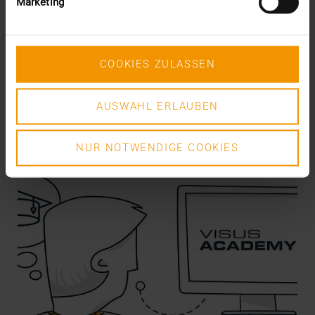
Marketing
Pour moi, en tant qu’un des fondateurs et directeurs
de VISUS Health IT GmbH, les derniers mois…
COOKIES ZULASSEN
KLAUS KLEBER
EN SAVOIR PLUS
AUSWAHL ERLAUBEN
NUR NOTWENDIGE COOKIES