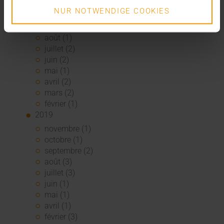
décembre (3)
NUR NOTWENDIGE COOKIES
novembre (1)
septembre (1)
août (1)
juillet (2)
juin (2)
mai (1)
avril (2)
mars (2)
février (1)
2019
novembre (1)
octobre (1)
septembre (2)
août (3)
juillet (3)
juin (1)
mai (1)
avril (1)
février (3)