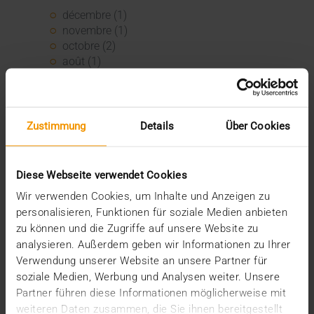
décembre (1)
novembre (1)
octobre (2)
août (1)
juillet (2)
juin (2)
mai (5)
avril (1)
Zustimmung
Details
Über Cookies
février (2)
janvier (4)
2023
Diese Webseite verwendet Cookies
décembre (2)
Wir verwenden Cookies, um Inhalte und Anzeigen zu
novembre (5)
personalisieren, Funktionen für soziale Medien anbieten
octobre (2)
zu können und die Zugriffe auf unsere Website zu
août (1)
analysieren. Außerdem geben wir Informationen zu Ihrer
juin (4)
Verwendung unserer Website an unsere Partner für
mai (5)
soziale Medien, Werbung und Analysen weiter. Unsere
avril (3)
Partner führen diese Informationen möglicherweise mit
mars (1)
weiteren Daten zusammen, die Sie ihnen bereitgestellt
février (1)