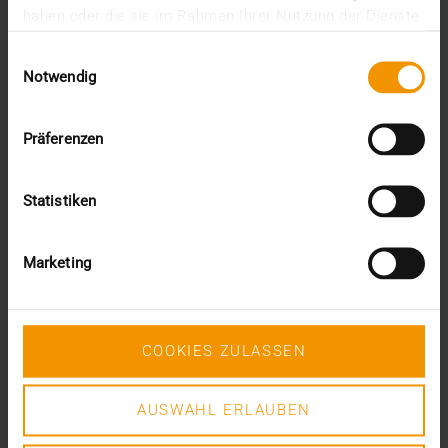
haben oder die sie im Rahmen Ihrer Nutzung der Dienste
janvier (2)
gesammelt haben.
2022
Einwilligungsauswahl
décembre (2)
Notwendig
novembre (1)
juin (1)
mai (5)
Präferenzen
février (1)
janvier (3)
Statistiken
2021
décembre (2)
novembre (4)
Marketing
octobre (1)
août (1)
juin (4)
mai (1)
COOKIES ZULASSEN
avril (3)
février (1)
janvier (1)
AUSWAHL ERLAUBEN
2020