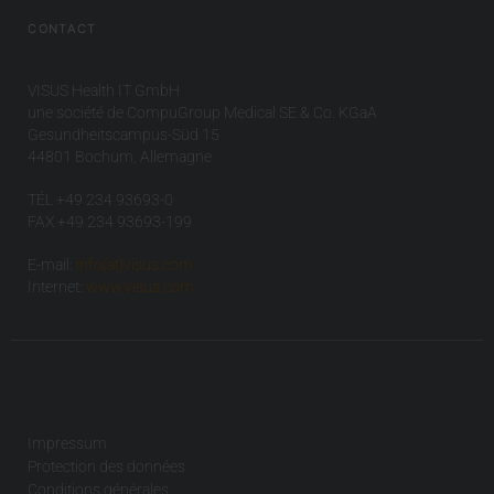
CONTACT
VISUS Health IT GmbH
une société de CompuGroup Medical SE & Co. KGaA
Gesundheitscampus-Süd 15
44801 Bochum, Allemagne
TÉL +49 234 93693-0
FAX +49 234 93693-199
E-mail:
info(at)visus.com
Internet:
www.visus.com
Impressum
Protection des données
Conditions générales