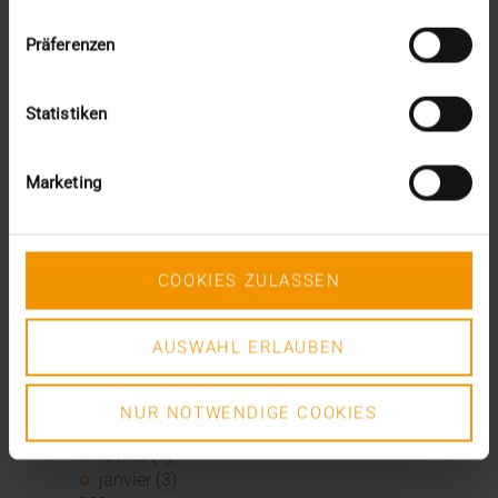
février (2)
janvier (4)
Präferenzen
2023
décembre (2)
novembre (5)
Statistiken
octobre (2)
août (1)
juin (4)
Marketing
mai (5)
avril (3)
mars (1)
février (1)
COOKIES ZULASSEN
janvier (2)
2022
AUSWAHL ERLAUBEN
décembre (2)
novembre (1)
juin (1)
NUR NOTWENDIGE COOKIES
mai (5)
février (1)
janvier (3)