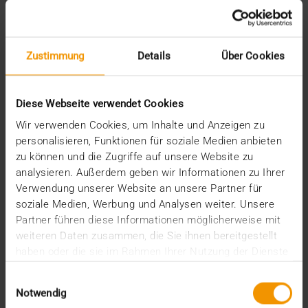
2025
décembre (3)
novembre (2)
Zustimmung
Details
Über Cookies
septembre (2)
août (2)
juillet (2)
Diese Webseite verwendet Cookies
juin (1)
mars (1)
Wir verwenden Cookies, um Inhalte und Anzeigen zu
février (3)
personalisieren, Funktionen für soziale Medien anbieten
janvier (1)
zu können und die Zugriffe auf unsere Website zu
2024
analysieren. Außerdem geben wir Informationen zu Ihrer
décembre (1)
Verwendung unserer Website an unsere Partner für
novembre (1)
soziale Medien, Werbung und Analysen weiter. Unsere
octobre (2)
Partner führen diese Informationen möglicherweise mit
août (1)
weiteren Daten zusammen, die Sie ihnen bereitgestellt
juillet (2)
haben oder die sie im Rahmen Ihrer Nutzung der Dienste
juin (2)
gesammelt haben.
mai (5)
Einwilligungsauswahl
avril (1)
Notwendig