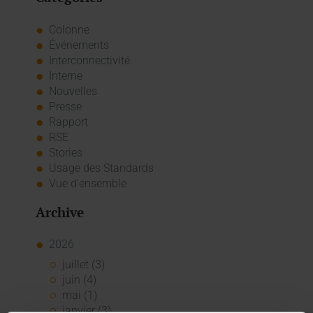
Colonne
Événements
Interconnectivité
Interne
Nouvelles
Presse
Rapport
RSE
Stories
Usage des Standards
Vue d'ensemble
Archive
2026
juillet (3)
juin (4)
mai (1)
janvier (3)