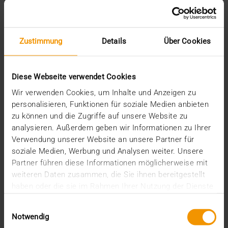
2025
décembre (3)
novembre (2)
Zustimmung
Details
Über Cookies
septembre (2)
août (2)
juillet (2)
Diese Webseite verwendet Cookies
juin (1)
mars (1)
Wir verwenden Cookies, um Inhalte und Anzeigen zu
février (3)
personalisieren, Funktionen für soziale Medien anbieten
janvier (1)
zu können und die Zugriffe auf unsere Website zu
2024
analysieren. Außerdem geben wir Informationen zu Ihrer
décembre (1)
Verwendung unserer Website an unsere Partner für
novembre (1)
soziale Medien, Werbung und Analysen weiter. Unsere
octobre (2)
Partner führen diese Informationen möglicherweise mit
août (1)
weiteren Daten zusammen, die Sie ihnen bereitgestellt
juillet (2)
haben oder die sie im Rahmen Ihrer Nutzung der Dienste
juin (2)
gesammelt haben.
mai (5)
Einwilligungsauswahl
avril (1)
Notwendig