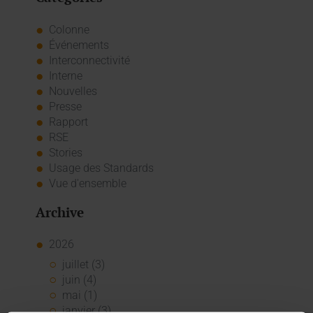
Colonne
Événements
Interconnectivité
Interne
Nouvelles
Presse
Rapport
RSE
Stories
Usage des Standards
Vue d'ensemble
Archive
2026
juillet (3)
juin (4)
mai (1)
janvier (3)