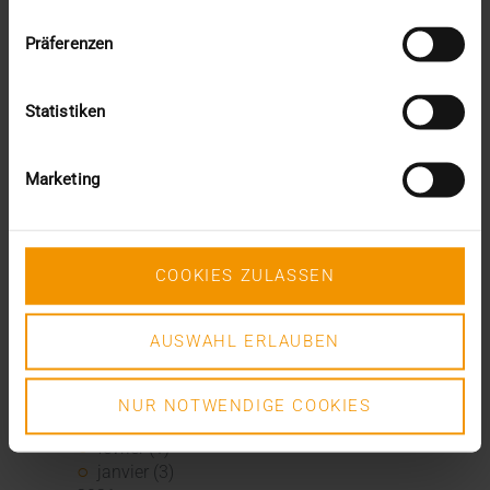
février (2)
janvier (4)
Präferenzen
2023
décembre (2)
novembre (5)
Statistiken
octobre (2)
août (1)
juin (4)
Marketing
mai (5)
avril (3)
mars (1)
février (1)
COOKIES ZULASSEN
janvier (2)
2022
AUSWAHL ERLAUBEN
décembre (2)
novembre (1)
juin (1)
NUR NOTWENDIGE COOKIES
mai (5)
février (1)
janvier (3)