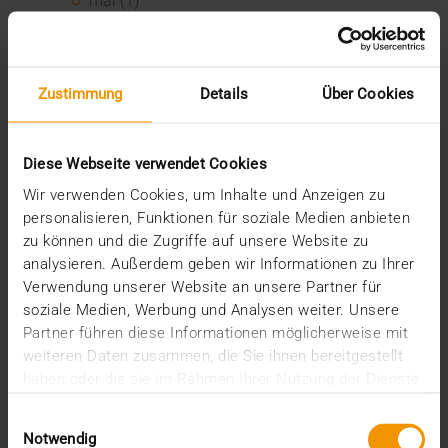
mai (1)
janvier (3)
2025
décembre (3)
novembre (2)
Zustimmung
Details
Über Cookies
septembre (2)
août (2)
juillet (2)
Diese Webseite verwendet Cookies
juin (1)
Wir verwenden Cookies, um Inhalte und Anzeigen zu
mars (1)
personalisieren, Funktionen für soziale Medien anbieten
février (3)
zu können und die Zugriffe auf unsere Website zu
janvier (1)
analysieren. Außerdem geben wir Informationen zu Ihrer
2024
Verwendung unserer Website an unsere Partner für
décembre (1)
soziale Medien, Werbung und Analysen weiter. Unsere
novembre (1)
Partner führen diese Informationen möglicherweise mit
octobre (2)
weiteren Daten zusammen, die Sie ihnen bereitgestellt
août (1)
haben oder die sie im Rahmen Ihrer Nutzung der Dienste
juillet (2)
gesammelt haben.
juin (2)
Einwilligungsauswahl
mai (5)
Notwendig