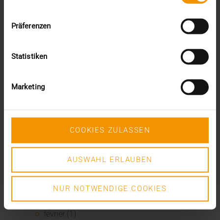
avril (1)
février (2)
janvier (4)
Präferenzen
2023
décembre (2)
Statistiken
novembre (5)
octobre (2)
août (1)
Marketing
juin (4)
mai (5)
avril (3)
mars (1)
COOKIES ZULASSEN
février (1)
janvier (2)
2022
AUSWAHL ERLAUBEN
décembre (2)
novembre (1)
NUR NOTWENDIGE COOKIES
juin (1)
mai (5)
février (1)