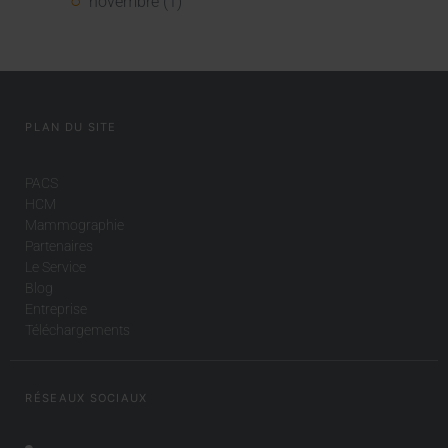
novembre (1)
PLAN DU SITE
PACS
HCM
Mammographie
Partenaires
Le Service
Blog
Entreprise
Téléchargements
RÉSEAUX SOCIAUX