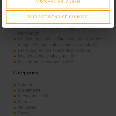
AUSWAHL ERLAUBEN
RAPPORT - CLINIQUE DE LA SOURCE, PDF, 230 KO
Articles récents
NUR NOTWENDIGE COOKIES
L’EEDS – un cadre pour les règles du jeu et
l’innovation
La loi européenne sur l'IA à l'hôpital : comment
intégrer l'IA dans votre service de radiologie
Les synergies, une source de plus-value
Une douzaine de labels qualité
Les nombreux chemins du MIO
Catégories
Colonne
Événements
Interconnectivité
Interne
Nouvelles
Presse