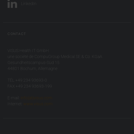
LinkedIn
CONTACT
VISUS Health IT GmbH
une société de CompuGroup Medical SE & Co. KGaA
Gesundheitscampus-Süd 15
44801 Bochum, Allemagne
TÉL +49 234 93693-0
FAX +49 234 93693-199
E-mail:
info(at)visus.com
Internet:
www.visus.com