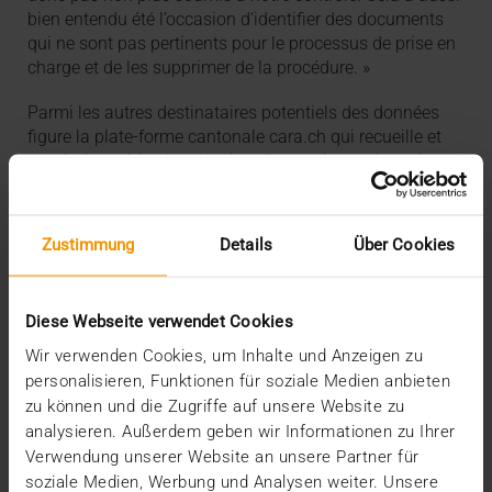
bien entendu été l’occasion d’identifier des documents
qui ne sont pas pertinents pour le processus de prise en
charge et de les supprimer de la procédure. »
Parmi les autres destinataires potentiels des données
figure la plate-forme cantonale cara.ch qui recueille et
met à disposition les dossiers électroniques du patient
(DEP). Actuellement, aucune information n’est encore
transmise au DEP. Dès que cela sera possible, la Clinique
de la Source est en faveur de cette procédure pour le
Zustimmung
Details
Über Cookies
bien des patientes et des patients qui restent en
définitive propriétaire des données.
Diese Webseite verwendet Cookies
Wir verwenden Cookies, um Inhalte und Anzeigen zu
personalisieren, Funktionen für soziale Medien anbieten
zu können und die Zugriffe auf unsere Website zu
analysieren. Außerdem geben wir Informationen zu Ihrer
Verwendung unserer Website an unsere Partner für
soziale Medien, Werbung und Analysen weiter. Unsere