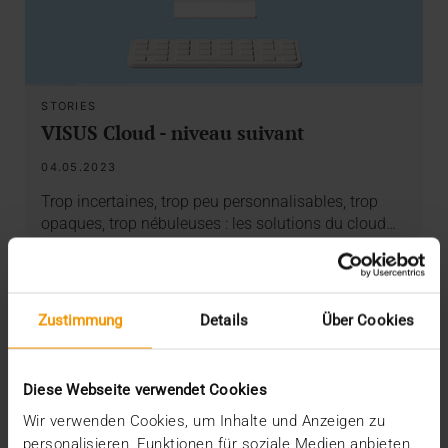
STORIES
VISUS Cloud - niveau suivant
04.05.2023
Trop incertaines, trop peu personnalisables, trop
opaques, trop nébuleuses : les solutions du cloud…
VISUS HEALTH IT
EN SAVOIR PLUS
Zustimmung
Details
Über Cookies
Diese Webseite verwendet Cookies
Wir verwenden Cookies, um Inhalte und Anzeigen zu
personalisieren, Funktionen für soziale Medien anbieten