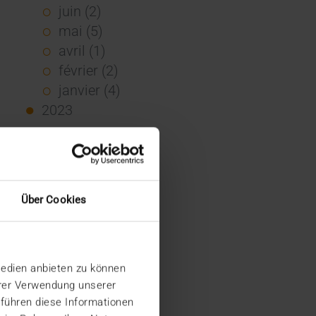
juin (2)
mai (5)
avril (1)
février (2)
janvier (4)
2023
décembre (2)
novembre (5)
octobre (2)
août (1)
Über Cookies
juin (4)
mai (5)
avril (3)
Medien anbieten zu können
mars (1)
hrer Verwendung unserer
février (1)
 führen diese Informationen
janvier (2)