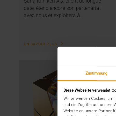
Sana Kliniken AG, client de longue
date, étend encore son partenariat
avec nous et exploitera à…
EN SAVOIR PLUS
Zustimmung
Diese Webseite verwendet C
Wir verwenden Cookies, um In
und die Zugriffe auf unsere
Website an unsere Partner fü