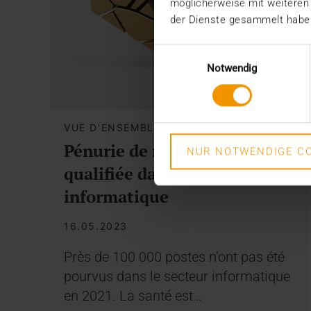
möglicherweise mit weiteren
der Dienste gesammelt habe
Einwilligungsauswahl
Notwendig
VUE D'ENSEMBLE
Pénurie de main d’œuvre
NUR NOTWENDIGE CO
qualifiée dans le secteur
informatique
16.05.2023
Près de 100 000 postes n’ont pas été
pourvus dans le secteur informatique
en 2021. La santé est…