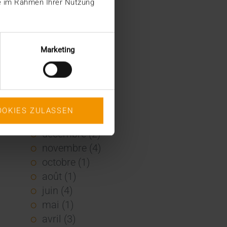
ie im Rahmen Ihrer Nutzung
2022
décembre (2)
novembre (1)
Marketing
juin (1)
mai (5)
février (1)
janvier (3)
OOKIES ZULASSEN
2021
décembre (2)
novembre (4)
octobre (1)
août (1)
juin (4)
mai (1)
avril (3)