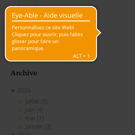
Nouvelles
Presse
Rapport
RSE
Stories
Usage des Standards
Vue d'ensemble
Archive
2026
juillet (3)
juin (4)
mai (1)
janvier (3)
2025