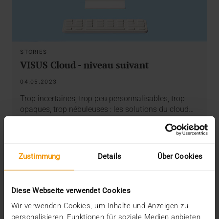
STORIES
VISUS Cloud - niveau suivant
04.05.2023
Trop incertaines, trop peu personnalisables, trop
opaques, trop nébuleuses : les solutions du cloud…
VISUS HEALTH IT
EN SAVOIR PLUS
Zustimmung
Details
Über Cookies
Diese Webseite verwendet Cookies
Wir verwenden Cookies, um Inhalte und Anzeigen zu
personalisieren, Funktionen für soziale Medien anbieten