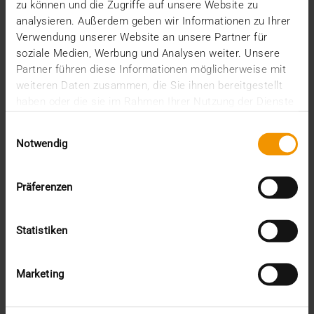
zu können und die Zugriffe auf unsere Website zu
2021
analysieren. Außerdem geben wir Informationen zu Ihrer
décembre (2)
Verwendung unserer Website an unsere Partner für
novembre (4)
soziale Medien, Werbung und Analysen weiter. Unsere
octobre (1)
Partner führen diese Informationen möglicherweise mit
août (1)
weiteren Daten zusammen, die Sie ihnen bereitgestellt
juin (4)
haben oder die sie im Rahmen Ihrer Nutzung der Dienste
mai (1)
gesammelt haben.
avril (3)
Einwilligungsauswahl
février (1)
Notwendig
janvier (1)
2020
décembre (3)
Präferenzen
novembre (1)
septembre (1)
Statistiken
août (1)
juillet (2)
juin (2)
Marketing
mai (1)
avril (2)
mars (2)