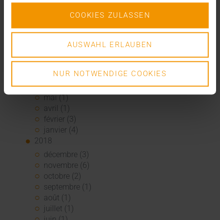
février (1)
COOKIES ZULASSEN
2019
novembre (1)
octobre (1)
AUSWAHL ERLAUBEN
septembre (2)
août (3)
NUR NOTWENDIGE COOKIES
juillet (3)
juin (1)
mai (1)
avril (1)
février (3)
janvier (4)
2018
décembre (3)
novembre (6)
octobre (2)
septembre (1)
août (1)
juillet (1)
juin (1)