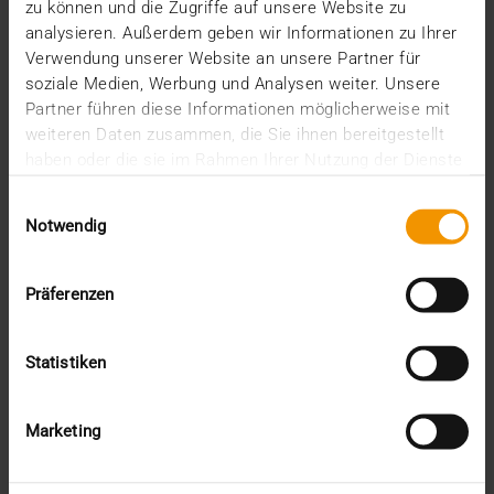
zu können und die Zugriffe auf unsere Website zu
2021
analysieren. Außerdem geben wir Informationen zu Ihrer
décembre (2)
Verwendung unserer Website an unsere Partner für
novembre (4)
soziale Medien, Werbung und Analysen weiter. Unsere
octobre (1)
Partner führen diese Informationen möglicherweise mit
août (1)
weiteren Daten zusammen, die Sie ihnen bereitgestellt
juin (4)
haben oder die sie im Rahmen Ihrer Nutzung der Dienste
mai (1)
gesammelt haben.
avril (3)
Einwilligungsauswahl
février (1)
Notwendig
janvier (1)
2020
décembre (3)
Präferenzen
novembre (1)
septembre (1)
Statistiken
août (1)
juillet (2)
juin (2)
Marketing
mai (1)
avril (2)
mars (2)