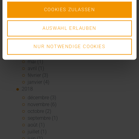
février (1)
COOKIES ZULASSEN
2019
novembre (1)
octobre (1)
AUSWAHL ERLAUBEN
septembre (2)
août (3)
NUR NOTWENDIGE COOKIES
juillet (3)
juin (1)
mai (1)
avril (1)
février (3)
janvier (4)
2018
décembre (3)
novembre (6)
octobre (2)
septembre (1)
août (1)
juillet (1)
juin (1)