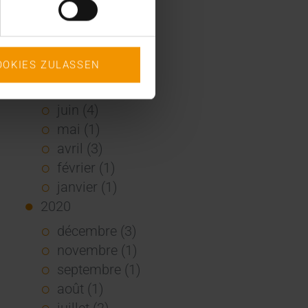
2021
décembre (2)
novembre (4)
OOKIES ZULASSEN
octobre (1)
août (1)
juin (4)
mai (1)
avril (3)
février (1)
janvier (1)
2020
décembre (3)
novembre (1)
septembre (1)
août (1)
juillet (2)