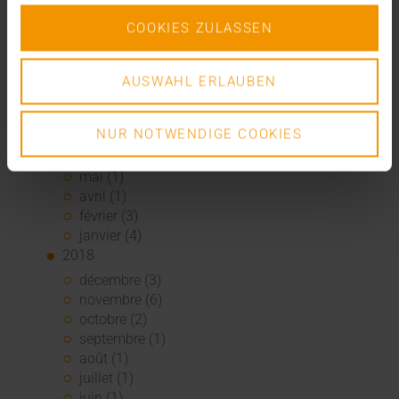
février (1)
COOKIES ZULASSEN
2019
novembre (1)
octobre (1)
AUSWAHL ERLAUBEN
septembre (2)
août (3)
NUR NOTWENDIGE COOKIES
juillet (3)
juin (1)
mai (1)
avril (1)
février (3)
janvier (4)
2018
décembre (3)
novembre (6)
octobre (2)
septembre (1)
août (1)
juillet (1)
juin (1)