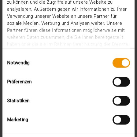
zu können und die Zugriffe auf unsere Website zu
2021
analysieren. Außerdem geben wir Informationen zu Ihrer
décembre (2)
Verwendung unserer Website an unsere Partner für
novembre (4)
soziale Medien, Werbung und Analysen weiter. Unsere
octobre (1)
Partner führen diese Informationen möglicherweise mit
août (1)
weiteren Daten zusammen, die Sie ihnen bereitgestellt
juin (4)
haben oder die sie im Rahmen Ihrer Nutzung der Dienste
mai (1)
gesammelt haben.
avril (3)
Einwilligungsauswahl
février (1)
Notwendig
janvier (1)
2020
décembre (3)
Präferenzen
novembre (1)
septembre (1)
Statistiken
août (1)
juillet (2)
juin (2)
Marketing
mai (1)
avril (2)
mars (2)