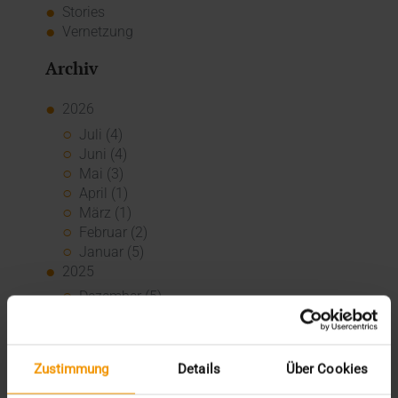
Stories
Vernetzung
Archiv
2026
Juli (4)
Juni (4)
Mai (3)
April (1)
März (1)
Februar (2)
Januar (5)
2025
Dezember (5)
November (3)
Oktober (2)
September (3)
Zustimmung
Details
Über Cookies
August (3)
Juli (3)