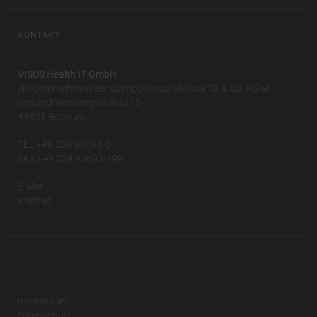
KONTAKT
VISUS Health IT GmbH
ein Unternehmen der CompuGroup Medical SE & Co. KGaA
Gesundheitscampus-Süd 15
44801 Bochum
TEL +49 234 93693-0
FAX +49 234 93693-199
E-Mail:
info(at)visus.com
Internet:
www.visus.com
Impressum
Datenschutz