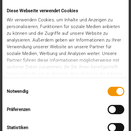
Juni (1)
Diese Webseite verwendet Cookies
Mai (2)
April (1)
Wir verwenden Cookies, um Inhalte und Anzeigen zu
März (2)
personalisieren, Funktionen für soziale Medien anbieten
Februar (4)
zu können und die Zugriffe auf unsere Website zu
Januar (2)
analysieren. Außerdem geben wir Informationen zu Ihrer
2024
Verwendung unserer Website an unsere Partner für
Dezember (1)
soziale Medien, Werbung und Analysen weiter. Unsere
November (1)
Partner führen diese Informationen möglicherweise mit
Oktober (3)
weiteren Daten zusammen, die Sie ihnen bereitgestellt
August (1)
haben oder die sie im Rahmen Ihrer Nutzung der Dienste
Juli (3)
gesammelt haben.
Juni (3)
Einwilligungsauswahl
Mai (7)
Notwendig
April (4)
März (1)
Präferenzen
Februar (3)
Januar (4)
2023
Statistiken