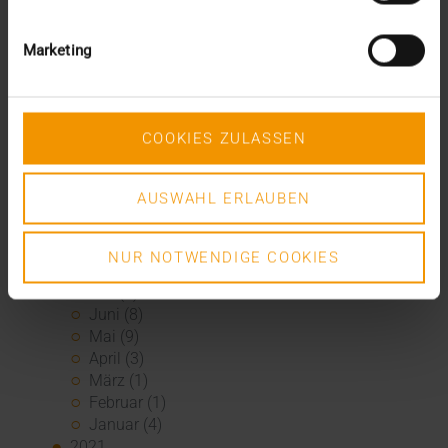
Dezember (5)
November (6)
Oktober (3)
Marketing
August (3)
Juni (6)
Mai (6)
April (4)
COOKIES ZULASSEN
März (3)
Februar (3)
Januar (3)
AUSWAHL ERLAUBEN
2022
Dezember (3)
NUR NOTWENDIGE COOKIES
November (3)
Juli (1)
Juni (8)
Mai (9)
April (3)
März (1)
Februar (1)
Januar (4)
2021