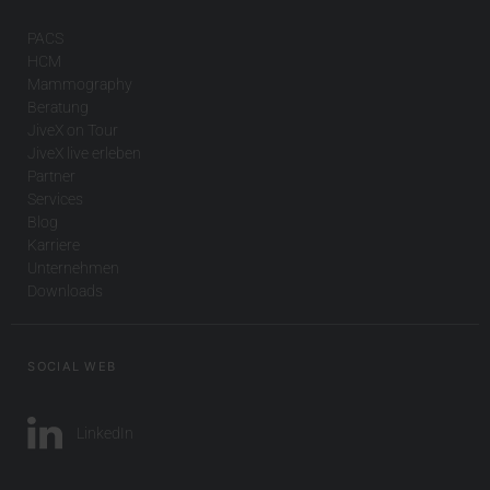
PACS
HCM
Mammography
Beratung
JiveX on Tour
JiveX live erleben
Partner
Services
Blog
Karriere
Unternehmen
Downloads
SOCIAL WEB
LinkedIn