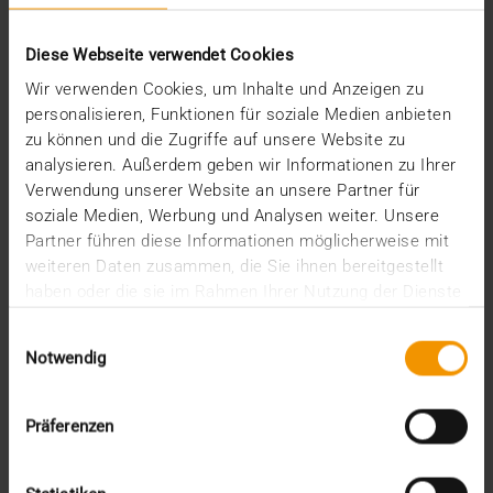
Juli (3)
Juni (1)
Diese Webseite verwendet Cookies
Mai (2)
Wir verwenden Cookies, um Inhalte und Anzeigen zu
April (1)
personalisieren, Funktionen für soziale Medien anbieten
März (2)
zu können und die Zugriffe auf unsere Website zu
Februar (4)
analysieren. Außerdem geben wir Informationen zu Ihrer
Januar (2)
Verwendung unserer Website an unsere Partner für
2024
soziale Medien, Werbung und Analysen weiter. Unsere
Dezember (1)
Partner führen diese Informationen möglicherweise mit
November (1)
weiteren Daten zusammen, die Sie ihnen bereitgestellt
Oktober (3)
haben oder die sie im Rahmen Ihrer Nutzung der Dienste
August (1)
gesammelt haben.
Juli (3)
Einwilligungsauswahl
Juni (3)
Notwendig
Mai (7)
April (4)
März (1)
Präferenzen
Februar (3)
Januar (4)
2023