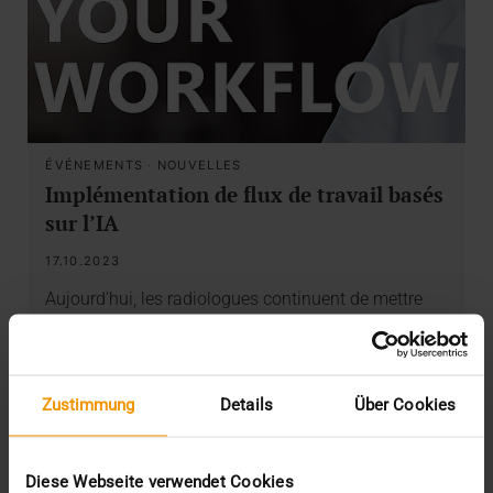
ÉVÉNEMENTS
·
NOUVELLES
Implémentation de flux de travail basés
sur l’IA
17.10.2023
Aujourd’hui, les radiologues continuent de mettre
l’accent sur l’excellence de l’imagerie du flux de…
VISUS HEALTH IT
Zustimmung
Details
Über Cookies
EN SAVOIR PLUS
Diese Webseite verwendet Cookies