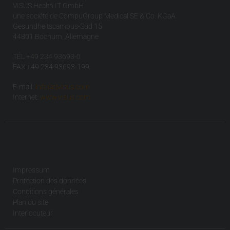
VISUS Health IT GmbH
une société de CompuGroup Medical SE & Co. KGaA
Gesundheitscampus-Süd 15
44801 Bochum, Allemagne
TÉL +49 234 93693-0
FAX +49 234 93693-199
E-mail:
info(at)visus.com
Internet:
www.visus.com
Impressum
Protection des données
Conditions générales
Plan du site
Interlocuteur