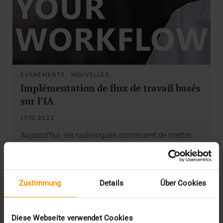
ÉVÉNEMENTS
·
NOUVELLES
Implémentation de flux de travail basés
sur l’IA
17.10.2023
Aujourd’hui, les radiologues continuent de mettre
l’accent sur l’excellence de l’imagerie du flux de…
VISUS HEALTH IT
Zustimmung
Details
Über Cookies
EN SAVOIR PLUS
Diese Webseite verwendet Cookies