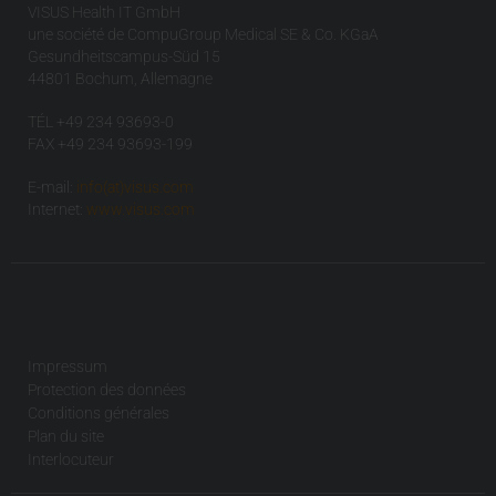
VISUS Health IT GmbH
une société de CompuGroup Medical SE & Co. KGaA
Gesundheitscampus-Süd 15
44801 Bochum, Allemagne
TÉL +49 234 93693-0
FAX +49 234 93693-199
E-mail:
info(at)visus.com
Internet:
www.visus.com
Impressum
Protection des données
Conditions générales
Plan du site
Interlocuteur