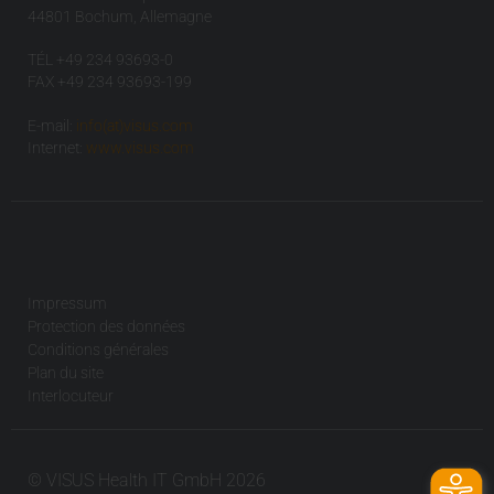
44801 Bochum, Allemagne
TÉL +49 234 93693-0
FAX +49 234 93693-199
E-mail:
info(at)visus.com
Internet:
www.visus.com
Impressum
Protection des données
Conditions générales
Plan du site
Interlocuteur
© VISUS Health IT GmbH 2026