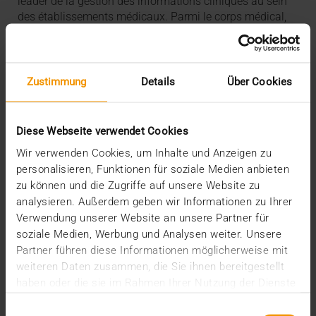
leader de la gestion des informations cliniques au sein
des établissements médicaux. Parmi le corps médical,
nous sommes ceux qui savons le mieux comment gérer
les informations. Et nous avons le plus d’expérience
autour de l’IA. C’est pourquoi j’estime que notre
discipline a de bonnes chances de gagner encore en
Zustimmung
Details
Über Cookies
importance et de devenir incontournable pour le secteur
médical.
Diese Webseite verwendet Cookies
Wir verwenden Cookies, um Inhalte und Anzeigen zu
personalisieren, Funktionen für soziale Medien anbieten
zu können und die Zugriffe auf unsere Website zu
analysieren. Außerdem geben wir Informationen zu Ihrer
Verwendung unserer Website an unsere Partner für
soziale Medien, Werbung und Analysen weiter. Unsere
Partner führen diese Informationen möglicherweise mit
weiteren Daten zusammen, die Sie ihnen bereitgestellt
haben oder die sie im Rahmen Ihrer Nutzung der Dienste
gesammelt haben.
Einwilligungsauswahl