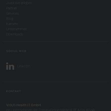
JiveX live erleben
Partner
Services
Blog
Karriere
Unternehmen
Downloads
SOCIAL WEB
LinkedIn
KONTAKT
VISUS Health IT GmbH
ein Unternehmen der CompuGroup Medical SE & Co. KGaA