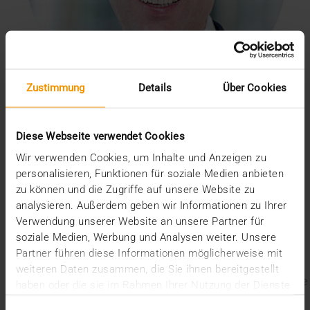
Zustimmung
Details
Über Cookies
„Die KI hilft also dabei, die Masse an Bildern, mit der wir uns
Diese Webseite verwendet Cookies
konfrontiert sehen, zu bewältigen.“
Wir verwenden Cookies, um Inhalte und Anzeigen zu
Prof. Dr. Elmar Kotter
Präsident der European Society of Medical Imaging Informatics und Chair des „eHealth
personalisieren, Funktionen für soziale Medien anbieten
and Informatics Subcommittee“ der European Society of Radiology
zu können und die Zugriffe auf unsere Website zu
analysieren. Außerdem geben wir Informationen zu Ihrer
Letzte Blogbeiträge
Verwendung unserer Website an unsere Partner für
soziale Medien, Werbung und Analysen weiter. Unsere
Der EHDS – ein Rahmen für Spielregeln und
Partner führen diese Informationen möglicherweise mit
Innovation
weiteren Daten zusammen, die Sie ihnen bereitgestellt
Der EU AI Act im Krankenhaus: So betten Sie KI in Ihre
haben oder die sie im Rahmen Ihrer Nutzung der Dienste
Radiologie ein
gesammelt haben.