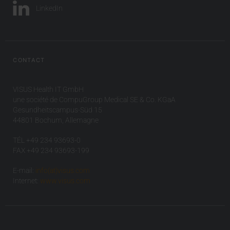
LinkedIn
CONTACT
VISUS Health IT GmbH
une société de CompuGroup Medical SE & Co. KGaA
Gesundheitscampus-Süd 15
44801 Bochum, Allemagne
TÉL +49 234 93693-0
FAX +49 234 93693-199
E-mail:
info(at)visus.com
Internet:
www.visus.com