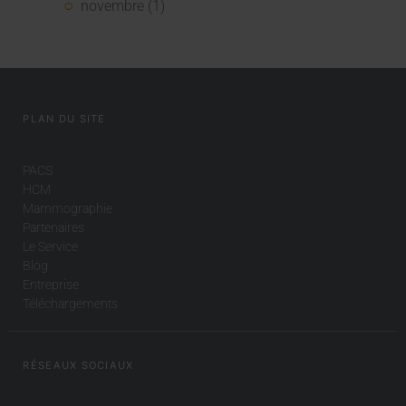
novembre (1)
PLAN DU SITE
PACS
HCM
Mammographie
Partenaires
Le Service
Blog
Entreprise
Téléchargements
RÉSEAUX SOCIAUX