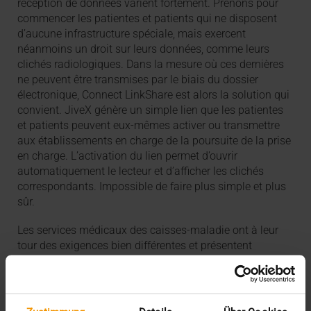
réception de données varient fortement. Prenons pour
commencer les patientes et patients qui ne disposent
d’aucune infrastructure spéciale, mais exercent
néanmoins un droit sur leurs données, comme leurs
clichés radiologiques. Dans la mesure où ces dernières
ne peuvent être transmises par le biais du dossier
électronique, Connect LinkShare est alors la solution qui
convient. JiveX génère un simple lien que les patientes
et patients peuvent eux-mêmes activer ou transmettre
aux établissements en charge de la poursuite de la prise
en charge. L’activation du lien permet d’ouvrir
automatiquement le lecteur et d’afficher les clichés
correspondants. Impossible de faire plus simple et plus
sûr.
Les services médicaux des caisses-maladie ont à leur
tour des exigences bien différentes et présentent
d’autres possibilités et prescriptions techniques. Mais ici
aussi, VISUS propose avec le portail MD une solution
pratique de transfert d’informations à partir de JiveX.
Parmi les autres entités intéressées par les données