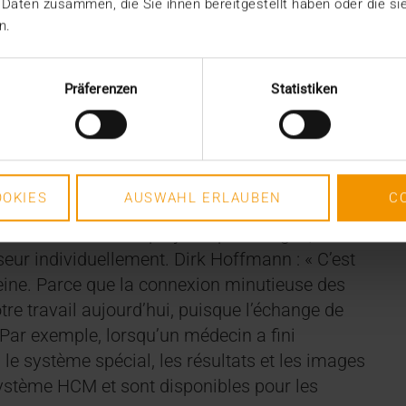
 Daten zusammen, die Sie ihnen bereitgestellt haben oder die s
n.
s le SIH
Präferenzen
Statistiken
 et les sous-systèmes ont été connectés. Dans
eurs peuvent passer du SIH au HCM en cliquant
ient et ainsi visualiser toutes les données
ssus a été délibérément choisi, car les droits
OKIES
AUSWAHL ERLAUBEN
C
le HCM. Les données arrivent dans le système
es – la tâche du projet la plus longue, car il a
seur individuellement. Dirk Hoffmann : « C’est
peine. Parce que la connexion minutieuse des
e travail aujourd’hui, puisque l’échange de
Par exemple, lorsqu’un médecin a fini
le système spécial, les résultats et les images
ystème HCM et sont disponibles pour les