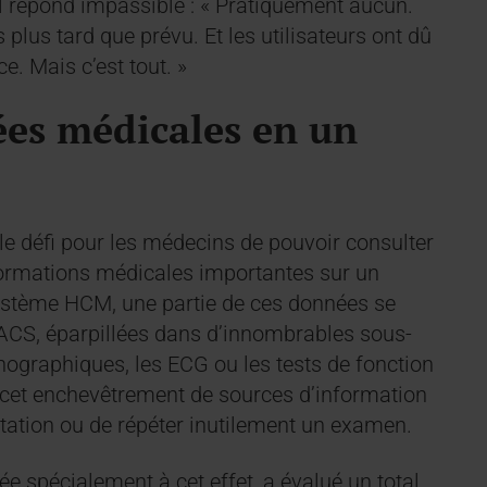
il répond impassible : « Pratiquement aucun.
s tard que prévu. Et les utilisateurs ont dû
e. Mais c’est tout. »
ées médicales en un
le défi pour les médecins de pouvoir consulter
formations médicales importantes sur un
 système HCM, une partie de ces données se
 PACS, éparpillées dans d’innombrables sous-
ographiques, les ECG ou les tests de fonction
 à cet enchevêtrement de sources d’information
atation ou de répéter inutilement un examen.
éée spécialement à cet effet, a évalué un total