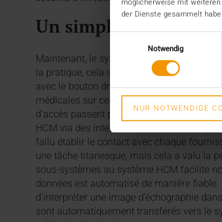
möglicherweise mit weiteren
der Dienste gesammelt habe
Un simple appel depui
Einwilligungsauswahl
Notwendig
Maintenant, le système HCM est en service
la pratique, cela signifie que les utilisat
avec le bouton droit de la souris sur un pat
médicales sur ce patient et ce cas. Ce proce
NUR NOTWENDIGE CO
d’accès passent par le SIH plutôt que par 
HCM via des interfaces avec les sous-systèm
fallu établir le contact avec chaque fournis
une tâche titanesque, mais cela a valu la 
sous-systèmes au système HCM facilite notr
données est automatisé de manière fiable. 
d’interpréter une image d’échographie dans 
sont automatiquement transférés vers le s