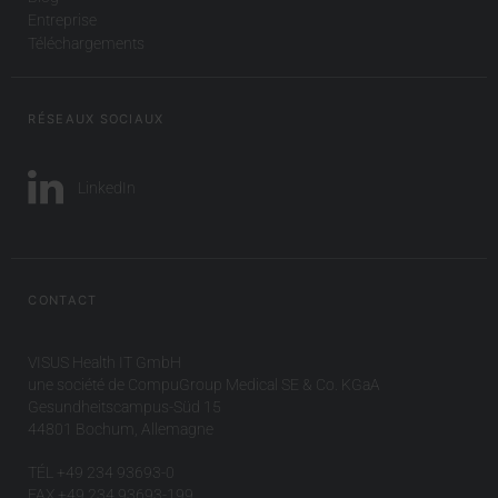
Entreprise
Téléchargements
RÉSEAUX SOCIAUX
LinkedIn
CONTACT
VISUS Health IT GmbH
une société de CompuGroup Medical SE & Co. KGaA
Gesundheitscampus-Süd 15
44801 Bochum, Allemagne
TÉL +49 234 93693-0
FAX +49 234 93693-199