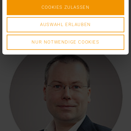
COOKIES ZULASSEN
VIEWPOINT
Normes – Moteurs d’innovation ou
freins au développement ?
AUSWAHL ERLAUBEN
NUR NOTWENDIGE COOKIES