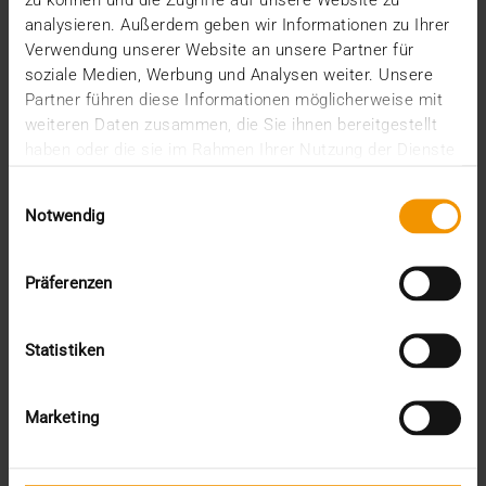
zu können und die Zugriffe auf unsere Website zu
analysieren. Außerdem geben wir Informationen zu Ihrer
Verwendung unserer Website an unsere Partner für
soziale Medien, Werbung und Analysen weiter. Unsere
Partner führen diese Informationen möglicherweise mit
weiteren Daten zusammen, die Sie ihnen bereitgestellt
haben oder die sie im Rahmen Ihrer Nutzung der Dienste
gesammelt haben.
Einwilligungsauswahl
Notwendig
Präferenzen
Dr. Jörg Riesmeier est un expert en normalisation de la première
heure. Aujourd’hui, il travaille comme indépendant dans le domaine
de la formation, du conseil et du développement de logiciels, sur la
Statistiken
base des normes DICOM et IHE.
Dr. Jörg Riesmeier
Marketing