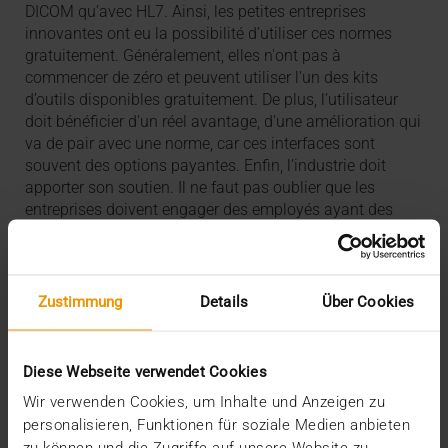
DICOM qu’avec HL7. Ainsi, les petites entreprises
innovantes ont eu la possibilité d’utiliser ces normes
gratuitement. Généralement, elles n'ont pas à
commencer de zéro et peuvent utiliser l’un des kits
d’outils disponibles gratuitement. De plus, l’utilisateur
doit bénéficier d'un réel avantage, d'une amélioration qui
va de pair avec une norme, car ces interfaces sont
souvent des options payantes. Enfin, l’industrie doit
apporter son soutien. Il ne faut pas oublier que les
entreprises doivent engager des employés ayant des
connaissances approfondies sur le sujet et qui
développent des spécifications techniques d’un point de
vue économique et pratique.
Zustimmung
Details
Über Cookies
Diese Webseite verwendet Cookies
Wir verwenden Cookies, um Inhalte und Anzeigen zu
personalisieren, Funktionen für soziale Medien anbieten