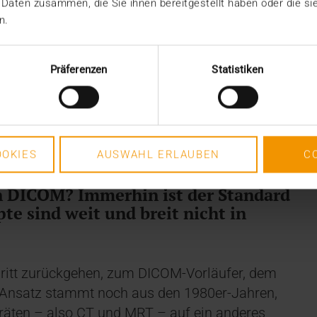
diologischen Bildern. Später kamen die
 Daten zusammen, die Sie ihnen bereitgestellt haben oder die s
thalmologie, Chirurgie usw. hinzu. Parallel
n.
naldaten und medizinische Befundberichte
m der Trend, immer weitere Teile des gesamten
Präferenzen
Statistiken
 abzubilden und zu automatisieren – nicht nur
n auch darüber hinaus. Und genau an diesem
ins Spiel, weil DICOM beim
dizinischer Dokumente an bestimmte Grenzen
OKIES
AUSWAHL ERLAUBEN
C
n DICOM? Immerhin ist der Standard
te sind weit und breit nicht in
ritt zurückgehen, zum DICOM-Vorläufer, dem
Ansatz stammt noch aus den 1980er-Jahren,
räten – also CT und MRT – auf ein anderes