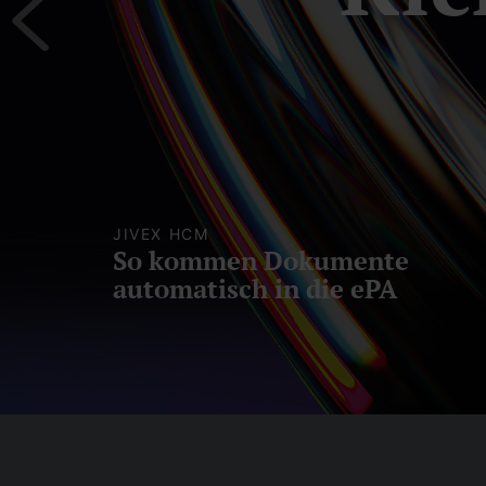
autom
JIVEX HCM
So kommen Dokumente
automatisch in die ePA