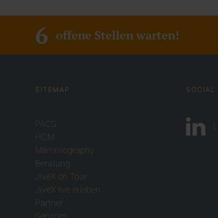
6
offene Stellen warten!
SITEMAP
SOCIAL
PACS
L
HCM
Mammography
Beratung
JiveX on Tour
JiveX live erleben
Partner
Services