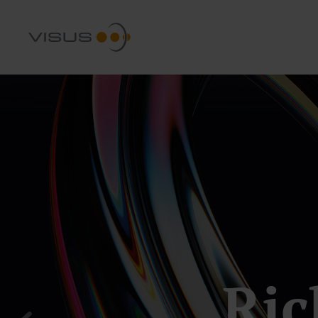
So k
Der EU A
Effizie
Ric