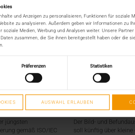
ookies
ZUM REPORT
ZUM REPORT
halte und Anzeigen zu personalisieren, Funktionen für soziale 
ZUM REPORT
 Website zu analysieren. Außerdem geben wir Informationen zu I
r soziale Medien, Werbung und Analysen weiter. Unsere Partner
 Daten zusammen, die Sie ihnen bereitgestellt haben oder die s
n.
Präferenzen
Statistiken
STANDARD ECHO
Sicherheit durch
Die vielen Wege d
OKIES
AUSWAHL ERLAUBEN
C
MIO
r jüngsten
Der Bild- und Befunda
zierung gemäß ISO/IEC
soll künftig über kleine 