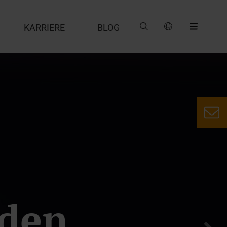
G
KARRIERE
BLOG
mente
ankenhaus
orkflows
nden
r