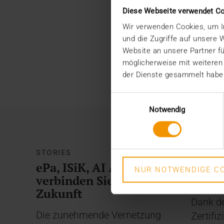
Diese Webseite verwendet C
Wir verwenden Cookies, um In
und die Zugriffe auf unsere
Website an unsere Partner fü
möglicherweise mit weiteren
der Dienste gesammelt habe
Einwilligungsauswahl
Notwendig
STORIES
INTERN
ePa, ISiK, AI Act: Wir
Mehr 
NUR NOTWENDIGE CO
verbinden Sie mit der
ISO
Zukunft
Dank de
Die zunehmende Vernetzung
Zertifi