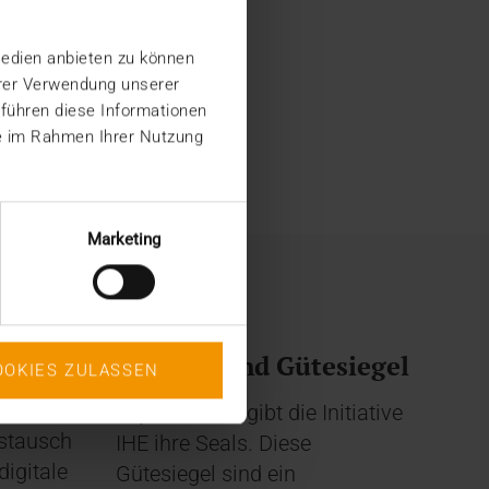
Medien anbieten zu können
hrer Verwendung unserer
 führen diese Informationen
ie im Rahmen Ihrer Nutzung
Marketing
NEWS
es
Ein Dutzend Gütesiegel
OOKIES ZULASSEN
Alljährlich vergibt die Initiative
ustausch
IHE ihre Seals. Diese
digitale
Gütesiegel sind ein