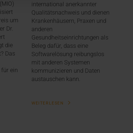
 (MIO)
international anerkannter
siert
Qualitätsnachweis und dienen
reis um
Krankenhäusern, Praxen und
er Dr.
anderen
rt
Gesundheitseinrichtungen als
t die
Beleg dafür, dass eine
ät? Das
Softwarelösung reibungslos
mit anderen Systemen
für ein
kommunizieren und Daten
austauschen kann.
WEITERLESEN