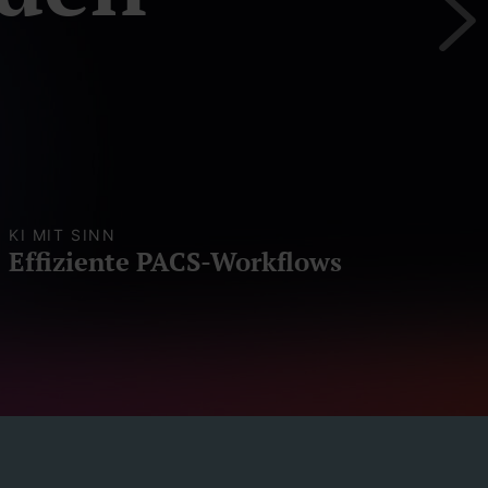
ie ePA
KI MIT SINN
VER
Effiziente PACS-Workflows
Jiv