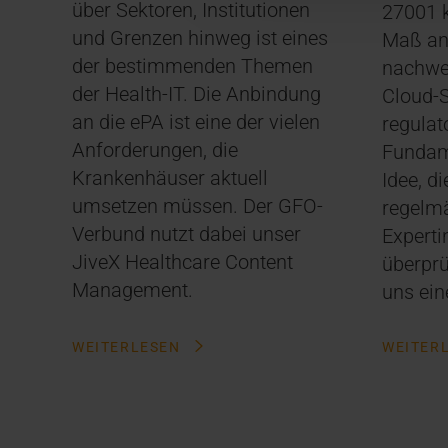
über Sektoren, Institutionen
27001 k
und Grenzen hinweg ist eines
Maß an 
der bestimmenden Themen
nachwe
der Health-IT. Die Anbindung
Cloud-S
an die ePA ist eine der vielen
regulat
Anforderungen, die
Fundame
Krankenhäuser aktuell
Idee, d
umsetzen müssen. Der GFO-
regelm
Verbund nutzt dabei unser
Experti
JiveX Healthcare Content
überprü
Management.
uns ein
WEITERLESEN
WEITER