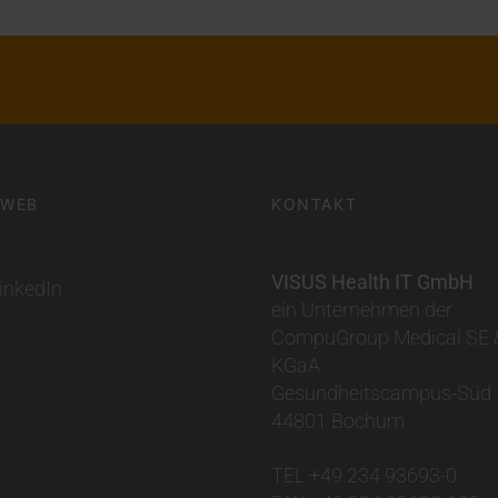
 WEB
KONTAKT
VISUS Health IT GmbH
inkedIn
ein Unternehmen der
CompuGroup Medical SE 
KGaA
Gesundheitscampus-Süd 
44801 Bochum
TEL +49 234 93693-0