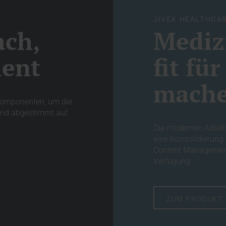
JIVEX HEALTHC
ach,
Mediz
ient
fit fü
mach
 Komponenten, um die
 und abgestimmt auf
Die modernen Arbeit
eine Konsolidierung
Content Management
Verfügung.
ZUM PRODUKT