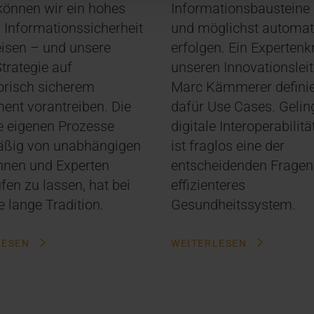
önnen wir ein hohes
Informationsbausteine
Informationssicherheit
und möglichst automati
isen – und unsere
erfolgen. Ein Expertenk
trategie auf
unseren Innovationsleit
orisch sicherem
Marc Kämmerer definie
nt vorantreiben. Die
dafür Use Cases. Geling
ie eigenen Prozesse
digitale Interoperabilit
äßig von unabhängigen
ist fraglos eine der
nnen und Experten
entscheidenden Fragen 
fen zu lassen, hat bei
effizienteres
e lange Tradition.
Gesundheitssystem.
LESEN
WEITERLESEN