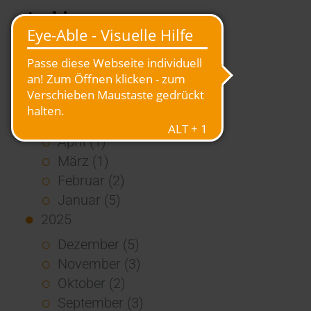
Archiv
2026
Juli (4)
Juni (4)
Mai (3)
April (1)
März (1)
Februar (2)
Januar (5)
2025
Dezember (5)
November (3)
Oktober (2)
September (3)