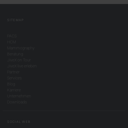
SITEMAP
PACS
HCM
Mammography
Beratung
JiveX on Tour
JiveX live erleben
Partner
Services
Blog
Karriere
Unternehmen
Downloads
SOCIAL WEB