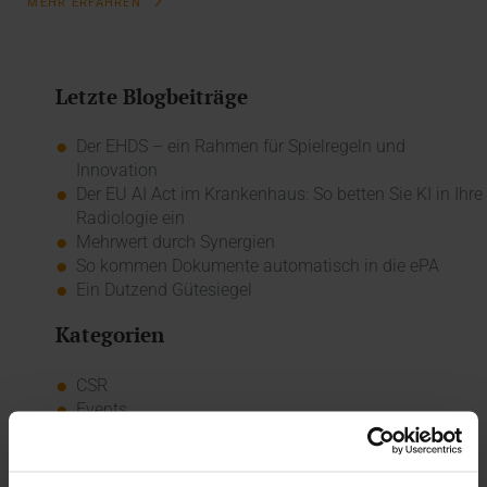
MEHR ERFAHREN
Letzte Blogbeiträge
Der EHDS – ein Rahmen für Spielregeln und
Innovation
Der EU AI Act im Krankenhaus: So betten Sie KI in Ihre
Radiologie ein
Mehrwert durch Synergien
So kommen Dokumente automatisch in die ePA
Ein Dutzend Gütesiegel
Kategorien
CSR
Events
Intern
Kolumne
News