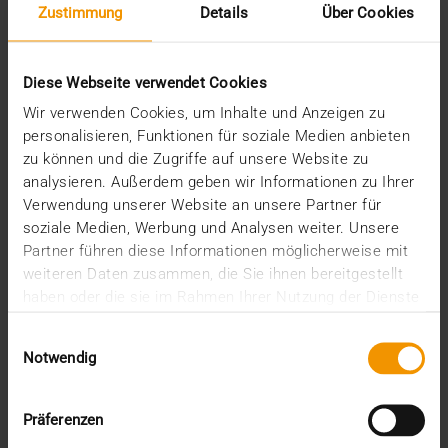
Zustimmung
Details
Über Cookies
Overview
Presse
Report
Standard Echo
Diese Webseite verwendet Cookies
Stories
Wir verwenden Cookies, um Inhalte und Anzeigen zu
Vernetzung
personalisieren, Funktionen für soziale Medien anbieten
zu können und die Zugriffe auf unsere Website zu
Archiv
analysieren. Außerdem geben wir Informationen zu Ihrer
Verwendung unserer Website an unsere Partner für
2026
soziale Medien, Werbung und Analysen weiter. Unsere
Juli (4)
Partner führen diese Informationen möglicherweise mit
Juni (4)
weiteren Daten zusammen, die Sie ihnen bereitgestellt
Mai (3)
haben oder die sie im Rahmen Ihrer Nutzung der Dienste
April (1)
gesammelt haben.
März (1)
Einwilligungsauswahl
Februar (2)
Notwendig
Januar (5)
2025
Präferenzen
Dezember (5)
November (3)