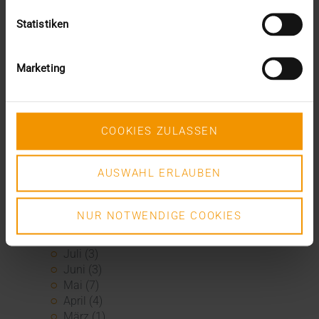
Oktober (2)
Statistiken
September (3)
August (3)
Juli (3)
Marketing
Juni (1)
Mai (2)
April (1)
März (2)
COOKIES ZULASSEN
Februar (4)
Januar (2)
2024
AUSWAHL ERLAUBEN
Dezember (1)
November (1)
NUR NOTWENDIGE COOKIES
Oktober (3)
August (1)
Juli (3)
Juni (3)
Mai (7)
April (4)
März (1)