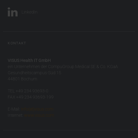
LinkedIn
KONTAKT
VISUS Health IT GmbH
ein Unternehmen der CompuGroup Medical SE & Co. KGaA
Gesundheitscampus-Süd 15
44801 Bochum
TEL +49 234 93693-0
FAX +49 234 93693-199
E-Mail:
info(at)visus.com
Internet:
www.visus.com