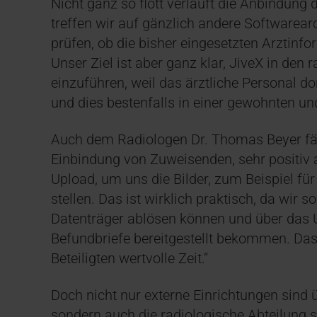
Nicht ganz so flott verläuft die Anbindung
treffen wir auf gänzlich andere Softwarea
prüfen, ob die bisher eingesetzten Arztinf
Unser Ziel ist aber ganz klar, JiveX in de
einzuführen, weil das ärztliche Personal dor
und dies bestenfalls in einer gewohnten un
Auch dem Radiologen Dr. Thomas Beyer fäll
Einbindung von Zuweisenden, sehr positiv a
Upload, um uns die Bilder, zum Beispiel fü
stellen. Das ist wirklich praktisch, da wir 
Datenträger ablösen können und über das 
Befundbriefe bereitgestellt bekommen. Das
Beteiligten wertvolle Zeit.“
Doch nicht nur externe Einrichtungen sind
sondern auch die radiologische Abteilung s