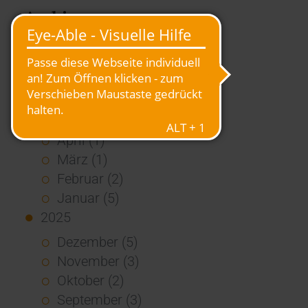
Archiv
2026
Juli (4)
Juni (4)
Mai (3)
April (1)
März (1)
Februar (2)
Januar (5)
2025
Dezember (5)
November (3)
Oktober (2)
September (3)