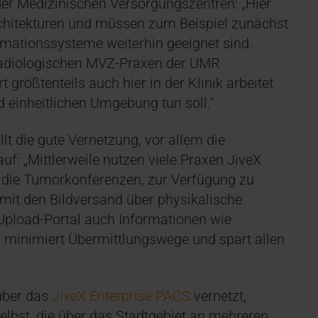
 der Medizinischen Versorgungszentren: „Hier
rchitekturen und müssen zum Beispiel zunächst
ormationssysteme weiterhin geeignet sind.
n radiologischen MVZ-Praxen der UMR
t größtenteils auch hier in der Klinik arbeitet
d einheitlichen Umgebung tun soll.“
t die gute Vernetzung, vor allem die
uf: „Mittlerweile nutzen viele Praxen JiveX
r die Tumorkonferenzen, zur Verfügung zu
somit den Bildversand über physikalische
Upload-Portal auch Informationen wie
 minimiert Übermittlungswege und spart allen
 über das
JiveX Enterprise PACS
vernetzt,
elbst, die über das Stadtgebiet an mehreren