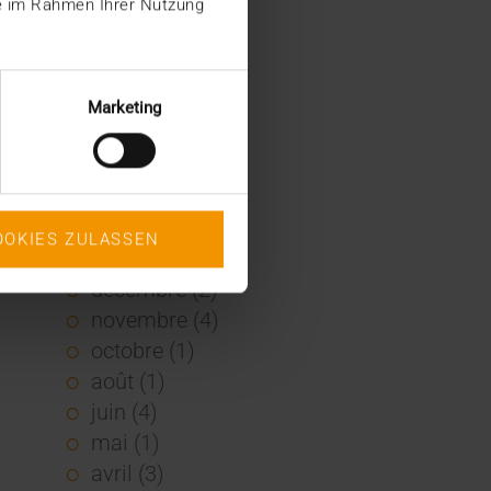
ie im Rahmen Ihrer Nutzung
2022
décembre (2)
novembre (1)
Marketing
juin (1)
mai (5)
février (1)
janvier (3)
OOKIES ZULASSEN
2021
décembre (2)
novembre (4)
octobre (1)
août (1)
juin (4)
mai (1)
avril (3)