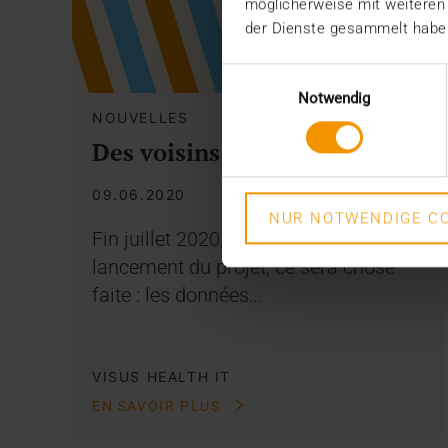
möglicherweise mit weiteren
der Dienste gesammelt habe
Einwilligungsauswahl
Notwendig
NOUVELLES
Des voisins exemplaires
09.06.2020
NUR NOTWENDIGE CO
Fin juillet 2020, six bons mois après le
lancement du projet, ce sera chose
faite : les données…
VISUS HEALTH IT
EN SAVOIR PLUS