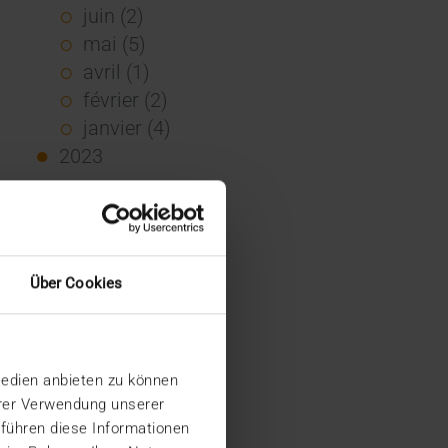
juin (2)
mai (5)
avril (1)
février (2)
janvier (4)
2023
décembre (2)
novembre (5)
octobre (2)
août (1)
Über Cookies
juin (4)
mai (5)
avril (3)
Medien anbieten zu können
mars (1)
hrer Verwendung unserer
février (1)
 führen diese Informationen
janvier (2)