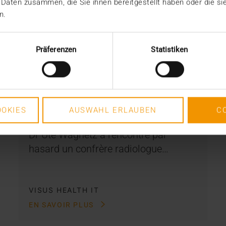
 Daten zusammen, die Sie ihnen bereitgestellt haben oder die s
n.
Präferenzen
Statistiken
RAPPORT
Totalement satisfaits
08.06.2020
OKIES
AUSWAHL ERLAUBEN
C
À la recherche d’un nouveau PACS, le
Dr Ute Wagnetz a rencontré par
hasard un confrère radiologue…
VISUS HEALTH IT
EN SAVOIR PLUS