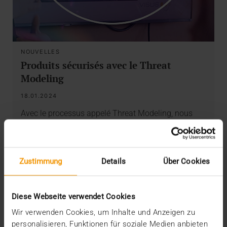
NOUVELLES
Produits sécurisés avec le Threat
Modeling
18.01.2024
Avec le processus appelé Threat Modeling, nous
abordons la sécurité des produits JiveX. Afin de…
VISUS HEALTH IT
Zustimmung
Details
Über Cookies
EN SAVOIR PLUS
Diese Webseite verwendet Cookies
Wir verwenden Cookies, um Inhalte und Anzeigen zu
personalisieren, Funktionen für soziale Medien anbieten