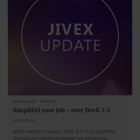
NOUVELLES
·
PRESSE
SimplifAI your job – avec JiveX 5.5
18.01.2024
Notre version majeure JiveX 5.5 nous a permis
d’améliorer significativement les processus…