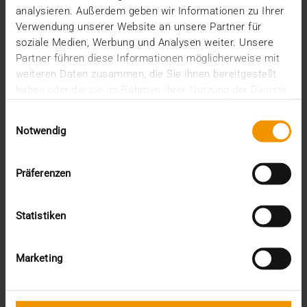
analysieren. Außerdem geben wir Informationen zu Ihrer
Verwendung unserer Website an unsere Partner für
soziale Medien, Werbung und Analysen weiter. Unsere
Partner führen diese Informationen möglicherweise mit
weiteren Daten zusammen, die Sie ihnen bereitgestellt
haben oder die sie im Rahmen Ihrer Nutzung der Dienste
gesammelt haben.
Einwilligungsauswahl
Notwendig
NOUVELLES
Präferenzen
JiveX 5.2 - Interconnexion renforcée,
sécurité renforcée
Statistiken
16.04.2020
Les nombreuses fonctionnalités nouvelles, qui
permettent une communication et un traitement
Marketing
d’images…