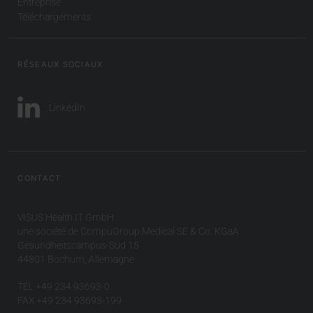
Entreprise
Téléchargements
RÉSEAUX SOCIAUX
LinkedIn
CONTACT
VISUS Health IT GmbH
une société de CompuGroup Medical SE & Co. KGaA
Gesundheitscampus-Süd 15
44801 Bochum, Allemagne
TÉL +49 234 93693-0
FAX +49 234 93693-199