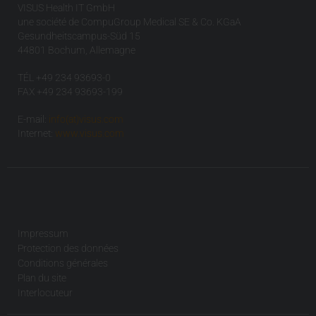
VISUS Health IT GmbH
une société de CompuGroup Medical SE & Co. KGaA
Gesundheitscampus-Süd 15
44801 Bochum, Allemagne
TÉL +49 234 93693-0
FAX +49 234 93693-199
E-mail:
info(at)visus.com
Internet:
www.visus.com
Impressum
Protection des données
Conditions générales
Plan du site
Interlocuteur