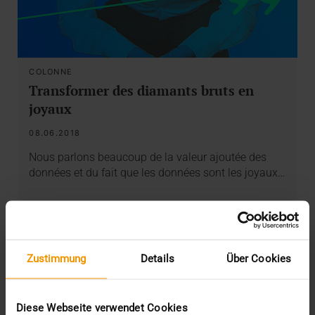
COLONNE
Transformer des diamants bruts en
joyaux
08.06.2018
Nous parlons beaucoup de la valeur ajoutée des
données et du fait que les données sont les joyaux…
VISUS HEALTH IT
EN SAVOIR PLUS
Zustimmung
Details
Über Cookies
Diese Webseite verwendet Cookies