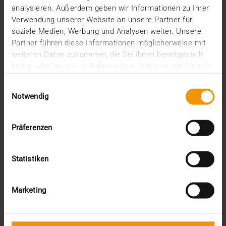
analysieren. Außerdem geben wir Informationen zu Ihrer
Verwendung unserer Website an unsere Partner für
soziale Medien, Werbung und Analysen weiter. Unsere
Partner führen diese Informationen möglicherweise mit
weiteren Daten zusammen, die Sie ihnen bereitgestellt
haben oder die sie im Rahmen Ihrer Nutzung der Dienste
gesammelt haben.
Einwilligungsauswahl
Notwendig
NOUVELLES
Präferenzen
JiveX 5.2 - Interconnexion renforcée,
sécurité renforcée
Statistiken
16.04.2020
Les nombreuses fonctionnalités nouvelles, qui
permettent une communication et un traitement
Marketing
d’images…