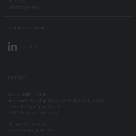
Entreprise
Téléchargements
RÉSEAUX SOCIAUX
LinkedIn
CONTACT
VISUS Health IT GmbH
une société de CompuGroup Medical SE & Co. KGaA
Gesundheitscampus-Süd 15
44801 Bochum, Allemagne
TÉL +49 234 93693-0
FAX +49 234 93693-199