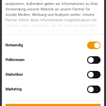
analysieren. Außerdem geben wir Informationen zu Ihrer
Verwendung unserer Website an unsere Partner für
soziale Medien, Werbung und Analysen weiter. Unsere
Partner führen diese Informationen möglicherweise mit
weiteren Daten zusammen, die Sie ihnen bereitgestellt
haben oder die sie im Rahmen Ihrer Nutzung der Dienste
gesammelt haben.
Einwilligungsauswahl
Notwendig
NOUVELLES
Präferenzen
JiveX 5.2 - Interconnexion renforcée,
sécurité renforcée
Statistiken
16.04.2020
Les nombreuses fonctionnalités nouvelles, qui
permettent une communication et un traitement
Marketing
d’images…